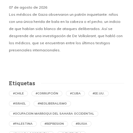
07 de agosto de 2026
Los médicos de Gaza observaron un patrón inquietante: niños
con una única herida de bala en la cabeza o el pecho, un indicio
P
de que habían sido blanco de ataques deliberados. Así se
n
desprende de una investigación de De Volkskrant, que habló con
l
los médicos, que se encuentran entre los últimos testigos
c
presenciales internacionales.
d
Etiquetas
#CHILE
#CORRUPCIÓN
#CUBA
#EE.UU.
#ISRAEL
#NEOLIBERALISMO
#OCUPACION MARROQUI DEL SAHARA OCCIDENTAL
#PALESTINA
#REPRESION
#RUSIA