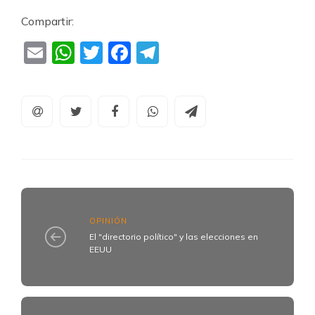
Compartir:
Email
WhatsApp
Twitter
Facebook
Telegram
OPINIÓN
El "directorio político" y las elecciones en
EEUU