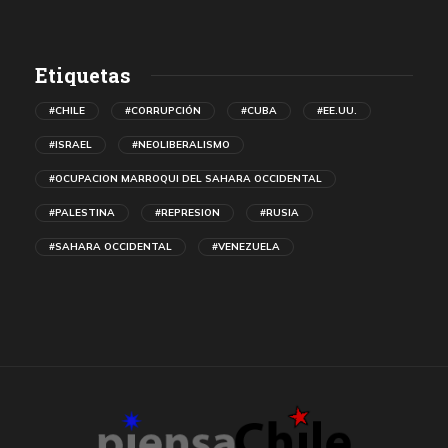
Etiquetas
#CHILE
#CORRUPCIÓN
#CUBA
#EE.UU.
#ISRAEL
#NEOLIBERALISMO
#OCUPACION MARROQUI DEL SAHARA OCCIDENTAL
#PALESTINA
#REPRESION
#RUSIA
#SAHARA OCCIDENTAL
#VENEZUELA