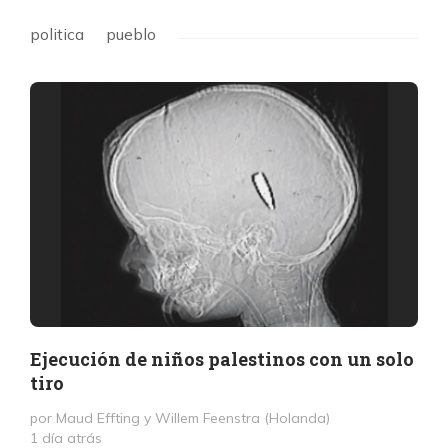
politica
pueblo
Ejecución de niños palestinos con un solo
tiro
por Maud Effting y Willem Feenstra (Holanda)
1 día atrás