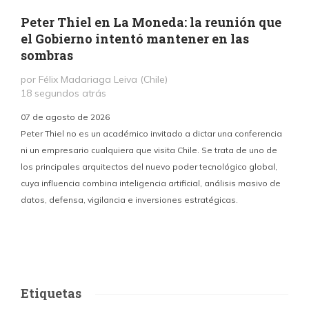
Peter Thiel en La Moneda: la reunión que
el Gobierno intentó mantener en las
sombras
por Félix Madariaga Leiva (Chile)
18 segundos atrás
07 de agosto de 2026
Peter Thiel no es un académico invitado a dictar una conferencia
ni un empresario cualquiera que visita Chile. Se trata de uno de
los principales arquitectos del nuevo poder tecnológico global,
c
cuya influencia combina inteligencia artificial, análisis masivo de
datos, defensa, vigilancia e inversiones estratégicas.
p
Etiquetas