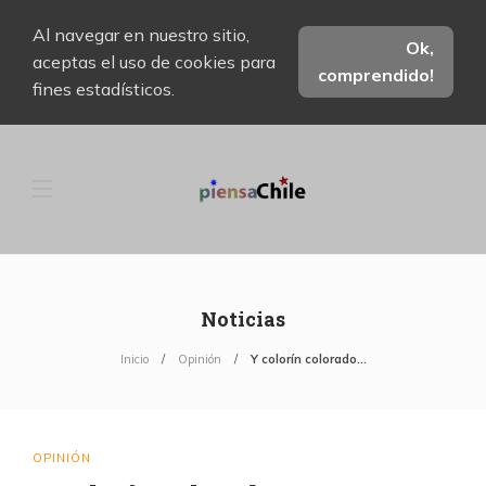
Al navegar en nuestro sitio,
Ok,
aceptas el uso de cookies para
comprendido!
fines estadísticos.
Noticias
Inicio
Opinión
Y colorín colorado…
OPINIÓN