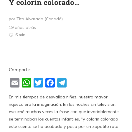
Y colorín colorado…
por Tito Alvarado (Canadá)
19 años atrás
6 min
Compartir:
Email
WhatsApp
Twitter
Facebook
Telegram
En mis tiempos de desvalida niñez, nuestra mayor
riqueza era la imaginación. En las noches sin televisión,
escuché muchas veces la frase con que invariablemente
se terminaban los cuentos infantiles, “y colorín colorado
este cuento se ha acabado y pasa por un zapatito roto