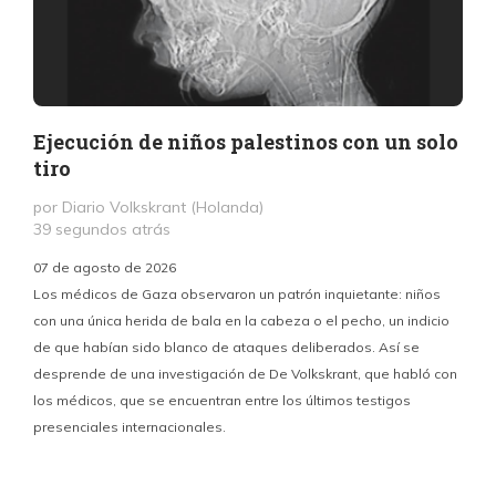
Ejecución de niños palestinos con un solo
tiro
por Diario Volkskrant (Holanda)
39 segundos atrás
07 de agosto de 2026
Los médicos de Gaza observaron un patrón inquietante: niños
con una única herida de bala en la cabeza o el pecho, un indicio
P
de que habían sido blanco de ataques deliberados. Así se
n
desprende de una investigación de De Volkskrant, que habló con
l
los médicos, que se encuentran entre los últimos testigos
c
presenciales internacionales.
d