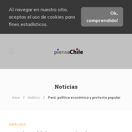
Al navegar en nuestro sitio,
Ok,
aceptas el uso de cookies para
comprendido!
fines estadísticos.
Noticias
Inicio
Análisis
Perú: política económica y protesta popular
ANÁLISIS