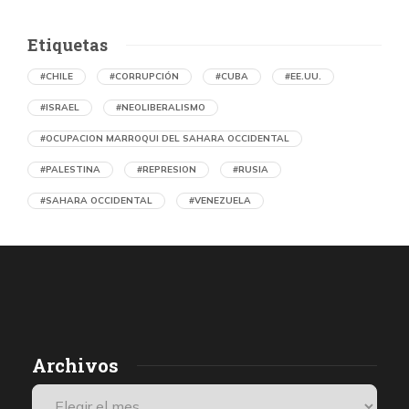
Etiquetas
#CHILE
#CORRUPCIÓN
#CUBA
#EE.UU.
#ISRAEL
#NEOLIBERALISMO
#OCUPACION MARROQUI DEL SAHARA OCCIDENTAL
#PALESTINA
#REPRESION
#RUSIA
#SAHARA OCCIDENTAL
#VENEZUELA
Ejecución de niños palestinos con un solo
tiro
por Diario Volkskrant (Holanda)
39 segundos atrás
07 de agosto de 2026
Los médicos de Gaza observaron un patrón inquietante: niños
Archivos
con una única herida de bala en la cabeza o el pecho, un indicio
de que habían sido blanco de ataques deliberados. Así se
desprende de una investigación de De Volkskrant, que habló con