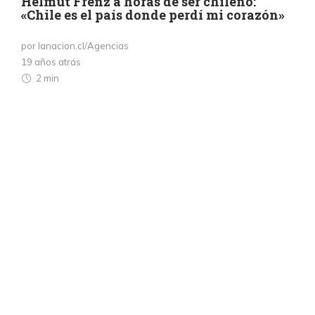
Helmut Frenz a horas de ser chileno:
«Chile es el país donde perdí mi corazón»
por lanacion.cl/Agencias
19 años atrás
2 min