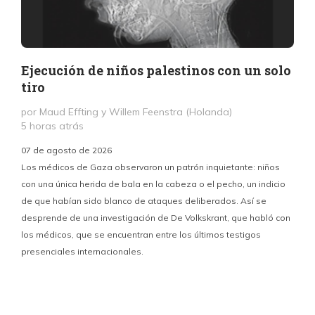
Ejecución de niños palestinos con un solo
tiro
por Maud Effting y Willem Feenstra (Holanda)
5 horas atrás
07 de agosto de 2026
Los médicos de Gaza observaron un patrón inquietante: niños
con una única herida de bala en la cabeza o el pecho, un indicio
P
de que habían sido blanco de ataques deliberados. Así se
n
desprende de una investigación de De Volkskrant, que habló con
l
los médicos, que se encuentran entre los últimos testigos
c
presenciales internacionales.
d