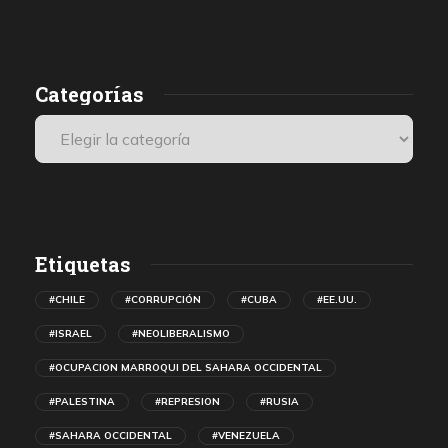
presenciales internacionales.
Categorías
Etiquetas
#CHILE
#CORRUPCIÓN
#CUBA
#EE.UU.
#ISRAEL
#NEOLIBERALISMO
#OCUPACION MARROQUI DEL SAHARA OCCIDENTAL
#PALESTINA
#REPRESION
#RUSIA
#SAHARA OCCIDENTAL
#VENEZUELA