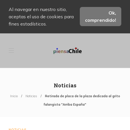
Al navegar en nuestro sitio,
Ok,
aceptas el uso de cookies para
comprendido!
fines estadísticos.
Noticias
Inicio
Noticias
Retirada de placa de la plaza dedicada al grito
falangista "Arriba España"
NOTICIAS