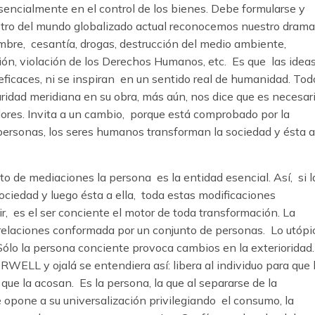
sencialmente en el control de los bienes. Debe formularse y
rostro del mundo globalizado actual reconocemos nuestro drama
mbre, cesantía, drogas, destrucción del medio ambiente,
esión, violación de los Derechos Humanos, etc. Es que las idea
eficaces, ni se inspiran en un sentido real de humanidad. Tod
idad meridiana en su obra, más aún, nos dice que es necesar
dores. Invita a un cambio, porque está comprobado por la
as personas, los seres humanos transforman la sociedad y ésta a
o de mediaciones la persona es la entidad esencial. Así, si l
ciedad y luego ésta a ella, toda estas modificaciones
, es el ser conciente el motor de toda transformación. La
relaciones conformada por un conjunto de personas. Lo utópi
a. Sólo la persona conciente provoca cambios en la exterioridad.
WELL y ojalá se entendiera así: libera al individuo para que 
que la acosan. Es la persona, la que al separarse de la
e opone a su universalización privilegiando el consumo, la