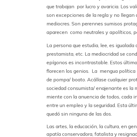
que trabajan por lucro y avaricia. Los va
son excepciones de la regla y no llegan
mediocres. Son perennes sumisos protag
aparecen como neutrales y apolíticos, pe
La persona que estudia, lee, es igualada al
prestamista, etc. La mediocridad se con
epígonos es incontrastable. Estos últim
florecen los genios. La mengua política
de pompa/ boato. Acállase cualquier prote
sociedad consumista/ enajenante es la me
miente con la anuencia de todos, cada in
entre un empleo y la seguridad. Esta últ
quedó sin ninguna de las dos.
Las artes, la educación, la cultura, en g
apatía conservadora, fatalista y resigna