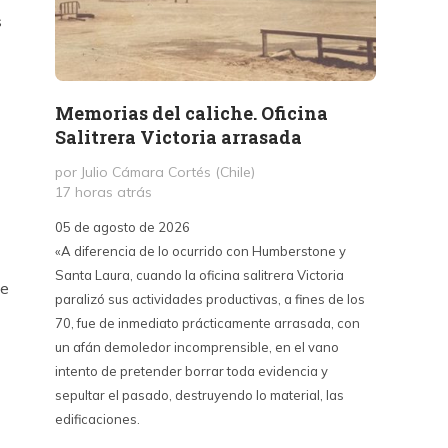
s
Memorias del caliche. Oficina
Presi
Salitrera Victoria arrasada
expr
exigi
por Julio Cámara Cortés (Chile)
civil
17 horas atrás
por Pr
05 de agosto de 2026
2 días 
«A diferencia de lo ocurrido con Humberstone y
Santa Laura, cuando la oficina salitrera Victoria
03 de a
se
paralizó sus actividades productivas, a fines de los
“Vine p
70, fue de inmediato prácticamente arrasada, con
con Cub
un afán demoledor incomprensible, en el vano
un lanz
intento de pretender borrar toda evidencia y
alternat
sepultar el pasado, destruyendo lo material, las
Unidos,
edificaciones.
un diál
iguales