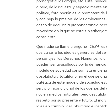
pornografía, las drogas, etc. Este indiv
dinero, de la riqueza y especialmente en
política, ésta noción es la promotora de 
y cae bajo la presión de las ambiciones d
deseo de adquirir la preponderancia nece
movediza en la que se está sin saber jam
consciente.
Que nadie se llame a engaño “
1984
” es
acercarse a los ideales generales del se
personajes los Derechos Humanos, la di
pueden ser avasallados por la demencia d
modelo de sociedad consumista enajenante
absolutista y totalitario en el que se a
patética de éste modelo de sociedad está
servicio incondicional de los dueños del 
rico en medios naturales, pero desvalido
respeto por su presente y futuro. El ind
lo es en cambio, del inhumano e insolida