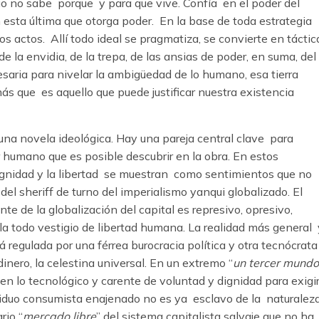
iduo no sabe porque y para que vive. Confía en el poder del
 esta última que otorga poder. En la base de toda estrategia
los actos. Allí todo ideal se pragmatiza, se convierte en táctic
e la envidia, de la trepa, de las ansias de poder, en suma, del
saria para nivelar la ambigüedad de lo humano, esa tierra
ás que es aquello que puede justificar nuestra existencia
 una novela ideológica. Hay una pareja central clave para
r humano que es posible descubrir en la obra. En estos
gnidad y la libertad se muestran como sentimientos que no
el sheriff de turno del imperialismo yanqui globalizado. El
 de la globalización del capital es represivo, opresivo,
nula todo vestigio de libertad humana. La realidad más general 
 regulada por una férrea burocracia política y otra tecnócrata
dinero, la celestina universal. En un extremo “
un tercer mundo
 en lo tecnológico y carente de voluntad y dignidad para exigi
ividuo consumista enajenado no es ya esclavo de la naturaleza
rio “
mercado libre
” del sistema capitalista salvaje que no ha