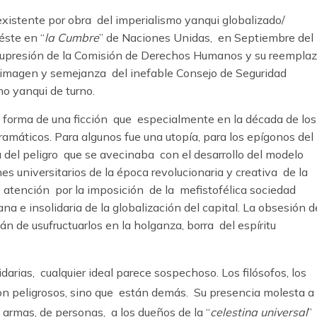
existente por obra del imperialismo yanqui globalizado/
éste en “
la Cumbre
” de Naciones Unidas, en Septiembre del
a supresión de la Comisión de Derechos Humanos y su reempla
imagen y semejanza del inefable Consejo de Seguridad
o yanqui de turno.
forma de una ficción que especialmente en la década de los
amáticos. Para algunos fue una utopía, para los epígonos del
 del peligro que se avecinaba con el desarrollo del modelo
enes universitarios de la época revolucionaria y creativa de la
 atención por la imposición de la mefistofélica sociedad
ana e insolidaria de la globalización del capital. La obsesión d
án de usufructuarlos en la holganza, borra del espíritu
idarias, cualquier ideal parece sospechoso. Los filósofos, los
o son peligrosos, sino que están demás. Su presencia molesta a
de armas, de personas, a los dueños de la “
celestina universal
”