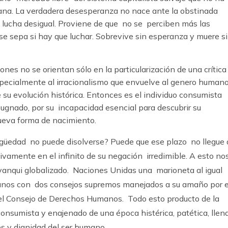
mana. La verdadera desesperanza no nace ante la obstinada
 lucha desigual. Proviene de que no se perciben más las
se sepa si hay que luchar. Sobrevive sin esperanza y muere s
ones no se orientan sólo en la particularización de una crítica 
specialmente al irracionalismo que envuelve al genero human
e su evolución histórica. Entonces es el individuo consumista
ugnado, por su incapacidad esencial para descubrir su
ueva forma de nacimiento.
igüedad no puede disolverse? Puede que ese plazo no llegue 
tivamente en el infinito de su negación irredimible. A esto no
 yanqui globalizado. Naciones Unidas una marioneta al igual
anos con dos consejos supremos manejados a su amaño por e
a el Consejo de Derechos Humanos. Todo esto producto de la
consumista y enajenado de una época histérica, patética, llen
os y dignidad del ser humano.