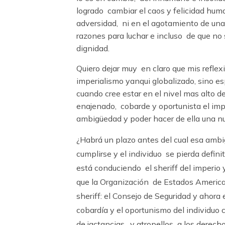
logrado cambiar el caos y felicidad hu
adversidad, ni en el agotamiento de una
razones para luchar e incluso de que no 
dignidad.
Quiero dejar muy en claro que mis reflexi
imperialismo yanqui globalizado, sino e
cuando cree estar en el nivel mas alto d
enajenado, cobarde y oportunista el imp
ambigüedad y poder hacer de ella una n
¿Habrá un plazo antes del cual esa amb
cumplirse y el individuo se pierda defini
está conduciendo el sheriff del imperio
que la Organización de Estados Americ
sheriff: el Consejo de Seguridad y ahor
cobardía y el oportunismo del individuo 
de jactancias, y atropellos a los derech