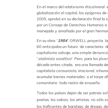
En el marco del relativismo ético/moral 
globalización el capital, los epígonos de 
2005, aprobó en su declaración final l
por un Consejo de Derechos Humanos a 
manejado y amañado por el gran herman
En su obra “
1984
” ORWELL proyecta la 
60 anticipaba un futuro de caracteres dr
capitalismo salvaje, una simple denuncia
“
stalinista soviético
”. Pero, para los jóv
década antes citada, era una llamada de
capitalista consumista, irracional, inhum
acumular bienes materiales o el torpe af
comunitario todo rastro de ensueño.
Todos los países dejan de ser patrias sol
poetas, los sabios, los artistas, no sól
los traficantes de baratijas, de drogas, 