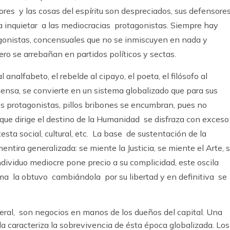
lores y las cosas del espíritu son despreciados, sus defensore
 a inquietar a las mediocracias protagonistas. Siempre hay
onistas, concensuales que no se inmiscuyen en nada y
ro se arrebañan en partidos políticos y sectas.
 analfabeto, el rebelde al cipayo, el poeta, el filósofo al
densa, se convierte en un sistema globalizado que para sus
os protagonistas, pillos bribones se encumbran, pues no
 que dirige el destino de la Humanidad se disfraza con exceso
sta social, cultural, etc. La base de sustentación de la
ntira generalizada: se miente la Justicia, se miente el Arte, 
dividuo mediocre pone precio a su complicidad, este oscila
ima la obtuvo cambiándola por su libertad y en definitiva se
eneral, son negocios en manos de los dueños del capital. Una
da caracteriza la sobrevivencia de ésta época globalizada. Los