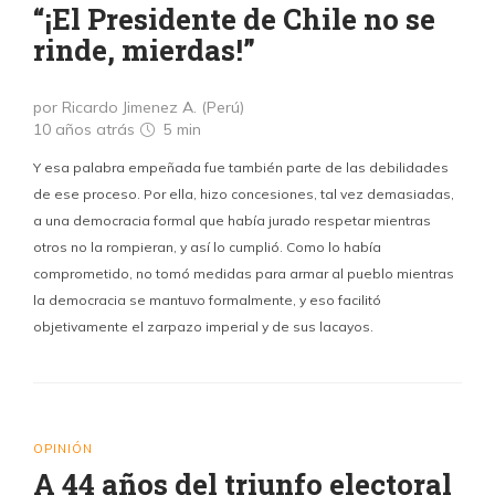
“¡El Presidente de Chile no se
rinde, mierdas!”
por Ricardo Jimenez A. (Perú)
10 años atrás
5 min
Y esa palabra empeñada fue también parte de las debilidades
de ese proceso. Por ella, hizo concesiones, tal vez demasiadas,
a una democracia formal que había jurado respetar mientras
otros no la rompieran, y así lo cumplió. Como lo había
comprometido, no tomó medidas para armar al pueblo mientras
la democracia se mantuvo formalmente, y eso facilitó
objetivamente el zarpazo imperial y de sus lacayos.
OPINIÓN
A 44 años del triunfo electoral