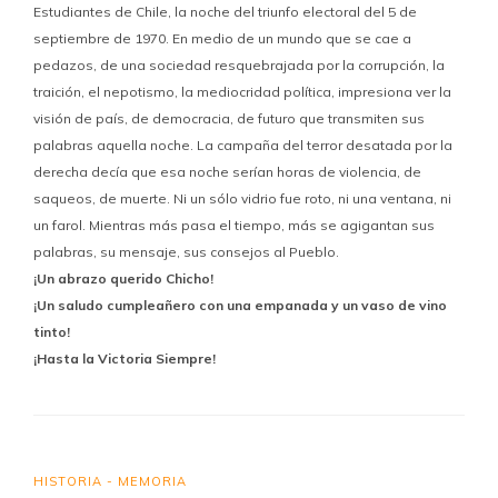
Estudiantes de Chile, la noche del triunfo electoral del 5 de
septiembre de 1970. En medio de un mundo que se cae a
pedazos, de una sociedad resquebrajada por la corrupción, la
traición, el nepotismo, la mediocridad política, impresiona ver la
visión de país, de democracia, de futuro que transmiten sus
palabras aquella noche. La campaña del terror desatada por la
derecha decía que esa noche serían horas de violencia, de
saqueos, de muerte. Ni un sólo vidrio fue roto, ni una ventana, ni
un farol. Mientras más pasa el tiempo, más se agigantan sus
palabras, su mensaje, sus consejos al Pueblo.
¡Un abrazo querido Chicho!
¡Un saludo cumpleañero con una empanada y un vaso de vino
tinto!
¡Hasta la Victoria Siempre!
HISTORIA - MEMORIA