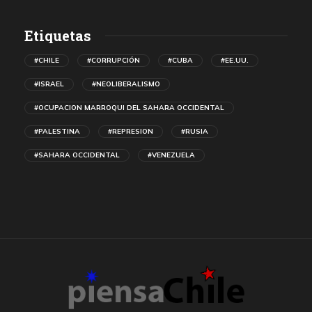
Etiquetas
#CHILE
#CORRUPCIÓN
#CUBA
#EE.UU.
#ISRAEL
#NEOLIBERALISMO
#OCUPACION MARROQUI DEL SAHARA OCCIDENTAL
#PALESTINA
#REPRESION
#RUSIA
#SAHARA OCCIDENTAL
#VENEZUELA