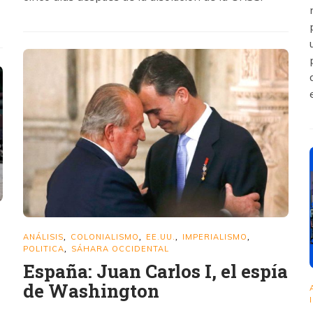
ANÁLISIS
COLONIALISMO
EE.UU.
IMPERIALISMO
,
,
,
,
POLITICA
SÁHARA OCCIDENTAL
,
España: Juan Carlos I, el espía
de Washington