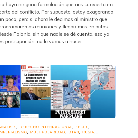
no haya ninguna formulación que nos convierta en
parte del conflicto. Por supuesto, estoy exagerando
un poco, pero si ahora le decimos al ministro que
programaremos reuniones y llegaremos en autos
desde Polonia, sin que nadie se dé cuenta, eso ya
es participación, no lo vamos a hacer.
ANÁLISIS
DERECHO INTERNACIONAL
EE.UU.
,
,
,
IMPERIALISMO
MULTIPOLARIDAD
OTAN
RUSIA
,
,
,
...