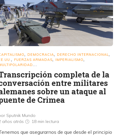
CAPITALISMO
DEMOCRACIA
DERECHO INTERNACIONAL
,
,
,
EE.UU.
FUERZAS ARMADAS
IMPERIALISMO
,
,
,
MULTIPOLARIDAD
...
Transcripción completa de la
conversación entre militares
alemanes sobre un ataque al
puente de Crimea
por Sputnik Mundo
2 años atrás
18 min
lectura
Tenemos que asegurarnos de que desde el principio