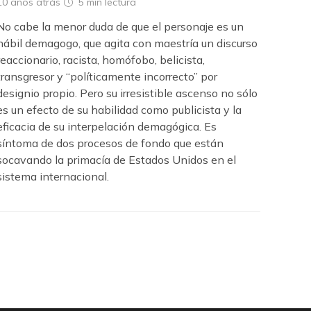
10 años atrás
5 min
lectura
No cabe la menor duda de que el personaje es un
hábil demagogo, que agita con maestría un discurso
reaccionario, racista, homófobo, belicista,
transgresor y “políticamente incorrecto” por
designio propio. Pero su irresistible ascenso no sólo
es un efecto de su habilidad como publicista y la
eficacia de su interpelación demagógica. Es
síntoma de dos procesos de fondo que están
socavando la primacía de Estados Unidos en el
sistema internacional.