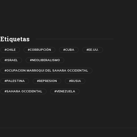
Etiquetas
#CHILE
#CORRUPCIÓN
#CUBA
#EE.UU.
#ISRAEL
#NEOLIBERALISMO
#OCUPACION MARROQUI DEL SAHARA OCCIDENTAL
#PALESTINA
#REPRESION
#RUSIA
#SAHARA OCCIDENTAL
#VENEZUELA