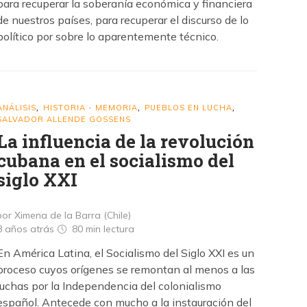
para recuperar la soberanía económica y financiera
de nuestros países, para recuperar el discurso de lo
político por sobre lo aparentemente técnico.
ANÁLISIS
HISTORIA - MEMORIA
PUEBLOS EN LUCHA
,
,
,
SALVADOR ALLENDE GOSSENS
La influencia de la revolución
cubana en el socialismo del
siglo XXI
por Ximena de la Barra (Chile)
8 años atrás
80 min
lectura
En América Latina, el Socialismo del Siglo XXI es un
proceso cuyos orígenes se remontan al menos a las
luchas por la Independencia del colonialismo
español. Antecede con mucho a la instauración del