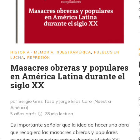
HISTORIA - MEMORIA
NUESTRAMÉRICA
PUEBLOS EN
,
,
LUCHA
REPRESIÓN
,
Masacres obreras y populares
en América Latina durante el
siglo XX
por Sergio Grez Toso y Jorge Elías Caro (Nuestra
América)
5 años atrás
28 min
lectura
Es importante señalar que la idea de hacer una obra
que recogiera las masacres obreras y populares
ocurridas en nuestros países durante el siglo XX,