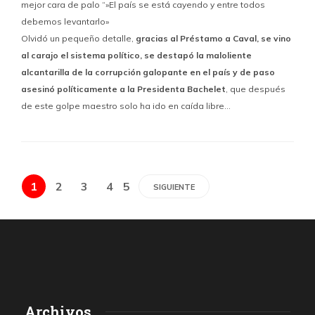
mejor cara de palo “»El país se está cayendo y entre todos
debemos levantarlo»
Olvidó un pequeño detalle,
gracias al Préstamo a Caval, se vino
al carajo el sistema político, se destapó la maloliente
alcantarilla de la corrupción galopante en el país y de paso
asesinó políticamente a la Presidenta Bachelet
, que después
de este golpe maestro solo ha ido en caída libre…
1
2
3
4
5
SIGUIENTE
Archivos