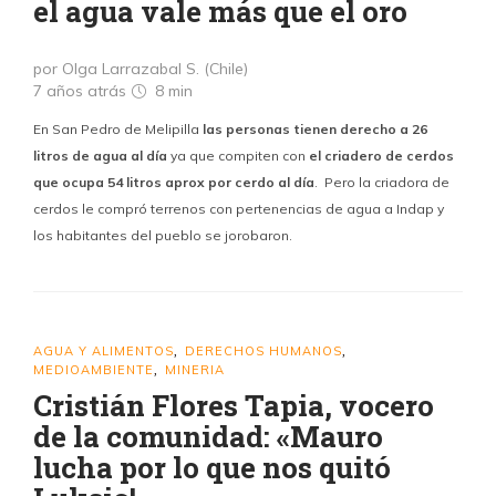
el agua vale más que el oro
por Olga Larrazabal S. (Chile)
7 años atrás
8 min
En San Pedro de Melipilla
las personas tienen derecho a 26
litros de agua al día
ya que compiten con
el criadero de cerdos
que ocupa 54 litros aprox por cerdo al día
. Pero la criadora de
cerdos le compró terrenos con pertenencias de agua a Indap y
los habitantes del pueblo se jorobaron.
AGUA Y ALIMENTOS
DERECHOS HUMANOS
,
,
MEDIOAMBIENTE
MINERIA
,
Cristián Flores Tapia, vocero
de la comunidad: «Mauro
lucha por lo que nos quitó