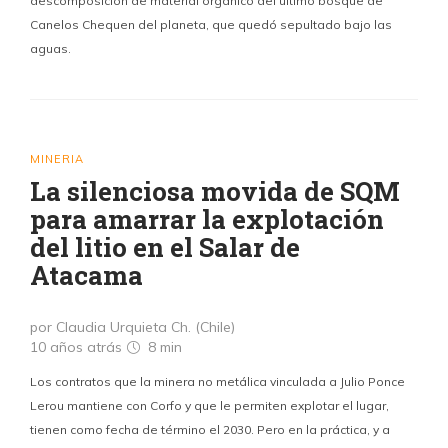
descomposición de material orgánico del último bosque de
Canelos Chequen del planeta, que quedó sepultado bajo las
aguas.
MINERIA
La silenciosa movida de SQM
para amarrar la explotación
del litio en el Salar de
Atacama
por Claudia Urquieta Ch. (Chile)
10 años atrás
8 min
Los contratos que la minera no metálica vinculada a Julio Ponce
Lerou mantiene con Corfo y que le permiten explotar el lugar,
tienen como fecha de término el 2030. Pero en la práctica, y a