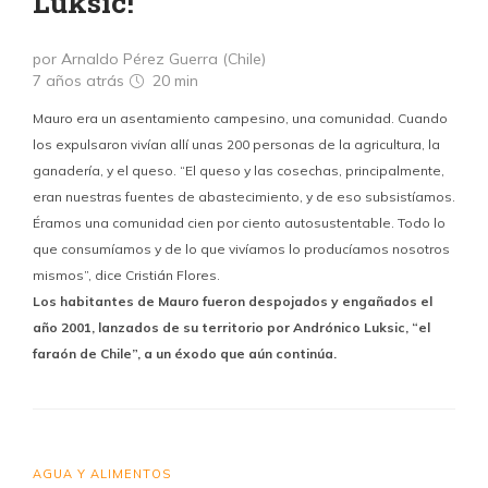
Luksic!
por Arnaldo Pérez Guerra (Chile)
7 años atrás
20 min
Mauro era un asentamiento campesino, una comunidad. Cuando
los expulsaron vivían allí unas 200 personas de la agricultura, la
ganadería, y el queso. “El queso y las cosechas, principalmente,
eran nuestras fuentes de abastecimiento, y de eso subsistíamos.
Éramos una comunidad cien por ciento autosustentable. Todo lo
que consumíamos y de lo que vivíamos lo producíamos nosotros
mismos”, dice Cristián Flores.
Los habitantes de Mauro fueron despojados y engañados el
año 2001, lanzados de su territorio por Andrónico Luksic, “el
faraón de Chile”, a un éxodo que aún continúa.
AGUA Y ALIMENTOS