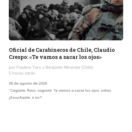
Oficial de Carabineros de Chile, Claudio
Crespo: «Te vamos a sacar los ojos»
por Paulina Toro y Benjamín Miranda (Chile)
5 horas atrás
05 de agosto de 2026
“Cagaste, flaco, cagaste. Te vamos a sacar los ojos, culiao.
¿Escuchaste, o no?”.
c
p
i
d