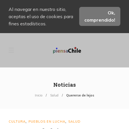
Al navegar en nuestro sitio,
Ok,
aceptas el uso de cookies para
comprendido!
fines estadísticos.
Noticias
Inicio
Salud
Quererse de lejos
CULTURA
PUEBLOS EN LUCHA
SALUD
,
,