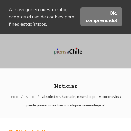
Al navegar en nuestro sitio,
Ok,
aceptas el uso de cookies para
comprendido!
fines estadísticos.
Noticias
Inicio
Salud
Alexánder Chuchalin, neumólogo: "El coronavirus
puede provocar un brusco colapso inmunológico"
ENTREVISTAS
SALUD
,