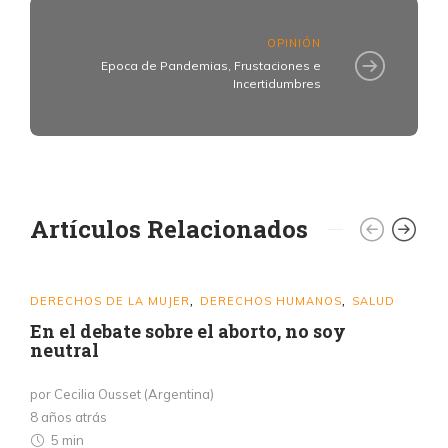
OPINIÓN
Epoca de Pandemias, Frustaciones e
Incertidumbres
Artículos Relacionados
DERECHOS DE LA MUJER
DERECHOS HUMANOS
SALUD
,
,
En el debate sobre el aborto, no soy
neutral
por Cecilia Ousset (Argentina)
8 años atrás
5 min