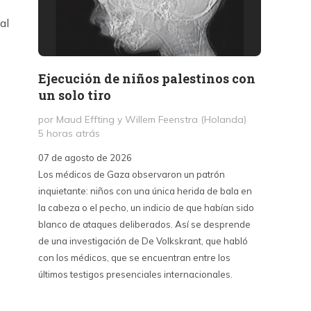
al
Ejecución de niños palestinos con
Peter
un solo tiro
reuni
mant
por Maud Effting y Willem Feenstra (Holanda)
5 horas atrás
por Fél
14 hor
07 de agosto de 2026
Los médicos de Gaza observaron un patrón
07 de a
inquietante: niños con una única herida de bala en
Peter T
la cabeza o el pecho, un indicio de que habían sido
confere
blanco de ataques deliberados. Así se desprende
Chile. S
de una investigación de De Volkskrant, que habló
del nue
con los médicos, que se encuentran entre los
combina 
últimos testigos presenciales internacionales.
datos, 
estraté