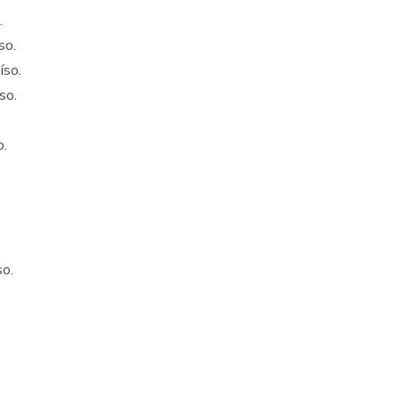
.
so.
íso.
so.
o.
o.
.