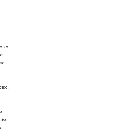
aíso
na
íso
aíso.
.
so.
aíso.
.