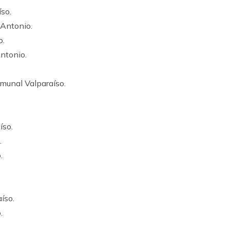
so.
 Antonio.
o.
ntonio.
munal Valparaíso.
íso.
.
.
íso.
.