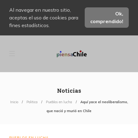
Al navegar en nuestro sitio,
Ok,
aceptas el uso de cookies para
comprendido!
fines estadísticos.
Noticias
Inicio
Politica
Pueblos en lucha
Aquí yace el neoliberalismo,
que nació y murió en Chile
PUEBLOS EN LUCHA