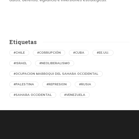
Etiquetas
#CHILE
#CORRUPCIÓN
#CUBA
#EE.UU.
#ISRAEL
#NEOLIBERALISMO
#OCUPACION MARROQUI DEL SAHARA OCCIDENTAL
#PALESTINA
#REPRESION
#RUSIA
#SAHARA OCCIDENTAL
#VENEZUELA
Denuncian en Chile una operación de
propaganda marroquí contra el Frente
Polisario y la causa saharaui
por Asociación Chilena de Amistad con la República Árabe
Saharaui Democrática (RASD)
23 horas atrás