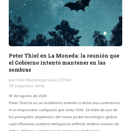
Peter Thiel en La Moneda: la reunión que
el Gobierno intentó mantener en las
sombras
por Félix Madariaga Leiva (Chile)
18 segundos atrás
07 de agosto de 2026
Peter Thiel no es un académico invitado a dictar una conferencia
ni un empresario cualquiera que visita Chile. Se trata de uno de
los principales arquitectos del nuevo poder tecnológico global,
c
cuya influencia combina inteligencia artificial, análisis masivo de
datos, defensa, vigilancia e inversiones estratégicas.
p