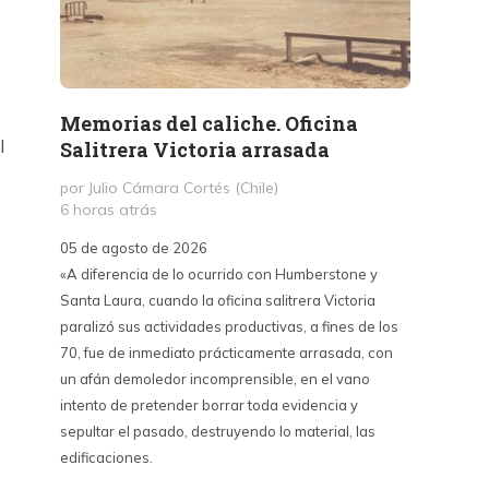
Memorias del caliche. Oficina
Presi
l
Salitrera Victoria arrasada
expr
exigi
por Julio Cámara Cortés (Chile)
civil
6 horas atrás
por Pr
05 de agosto de 2026
1 día a
«A diferencia de lo ocurrido con Humberstone y
Santa Laura, cuando la oficina salitrera Victoria
03 de a
paralizó sus actividades productivas, a fines de los
“Vine p
70, fue de inmediato prácticamente arrasada, con
con Cub
un afán demoledor incomprensible, en el vano
un lanz
intento de pretender borrar toda evidencia y
alternat
sepultar el pasado, destruyendo lo material, las
Unidos,
edificaciones.
un diál
iguales