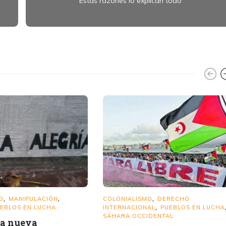
Estas razones lo explican todo
O
MANIPULACIÓN
COLONIALISMO
DERECHO
,
,
,
EBLOS EN LUCHA
INTERNACIONAL
PUEBLOS EN LUCHA
,
SÁHARA OCCIDENTAL
na nueva