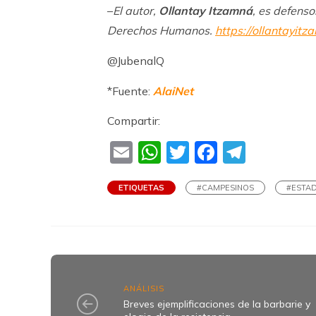
–
El autor,
Ollantay Itzamná
, es defens
Derechos Humanos.
https://ollantayit
@JubenalQ
*Fuente:
AlaiNet
Compartir:
Email
WhatsApp
Twitter
Faceboo
Teleg
ETIQUETAS
#CAMPESINOS
#ESTAD
ANÁLISIS
Breves ejemplificaciones de la barbarie y