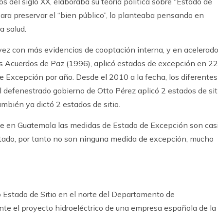
s del siglo XX, elaboraba su teoría política sobre “Estado de
ra preservar el “bien público”, lo planteaba pensando en
 salud.
vez con más evidencias de cooptación interna, y en acelerad
los Acuerdos de Paz (1996), aplicó estados de excepción en 22
de Excepción por año. Desde el 2010 a la fecha, los diferentes
El defenestrado gobierno de Otto Pérez aplicó 2 estados de sit
mbién ya dictó 2 estados de sitio.
que en Guatemala las medidas de Estado de Excepción son cas
stado, por tanto no son ninguna medida de excepción, mucho
ó Estado de Sitio en el norte del Departamento de
te el proyecto hidroeléctrico de una empresa española de la