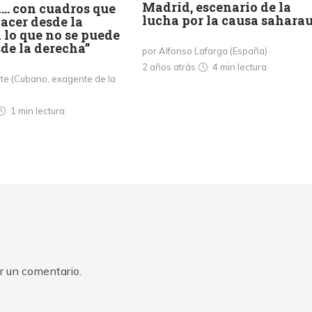
Madrid, escenario de la
a… con cuadros que
lucha por la causa saharau
acer desde la
 lo que no se puede
de la derecha”
por Alfonso Lafarga (España)
2 años atrás
4 min
lectura
te (Cubano, exagente de la
1 min
lectura
r un comentario.