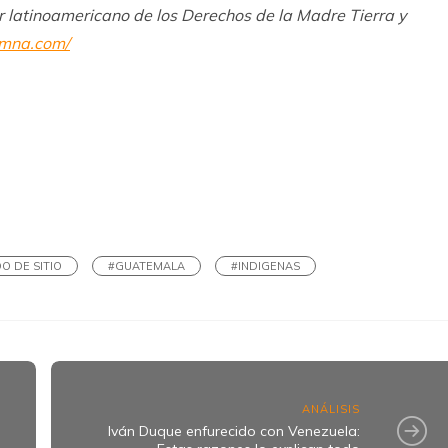
or latinoamericano de los Derechos de la Madre Tierra y
zamna.com/
k
ram
O DE SITIO
#GUATEMALA
#INDIGENAS
ANÁLISIS
Iván Duque enfurecido con Venezuela: