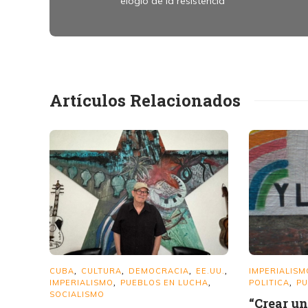
elogio de la resistencia
Artículos Relacionados
CUBA
CULTURA
DEMOCRACIA
EE.UU.
IMPERIALISM
,
,
,
,
IMPERIALISMO
PUEBLOS EN LUCHA
POLITICA
PU
,
,
,
SOCIALISMO
“Crear u