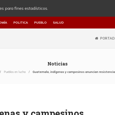
es para fines estadísticos.
OMÍA
POLITICA
PUEBLO
SALUD
PORTAD
Noticias
Pueblos en lucha
Guatemala, indígenas y campesinos anuncian resistencia 
genas y campesinos