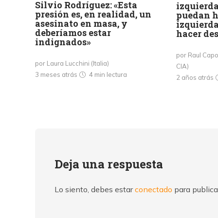
Silvio Rodríguez: «Esta
izquierd
presión es, en realidad, un
puedan h
asesinato en masa, y
izquierda
deberíamos estar
hacer des
indignados»
por Raul Capo
por Laura Lucchini (Italia)
CIA)
3 meses atrás
4 min
lectura
2 años atrás
Deja una respuesta
Lo siento, debes estar
conectado
para publica