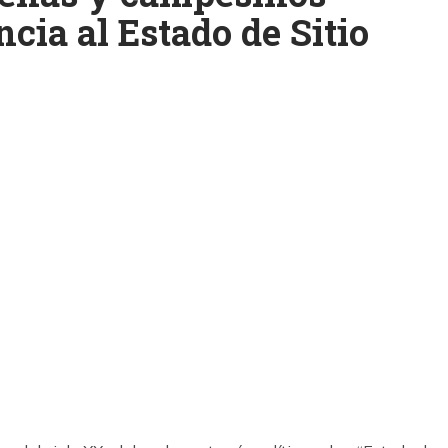
cia al Estado de Sitio
k
ram