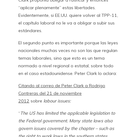
Clark proponía obligar a ratificar y entonces
“aplicar plenamente” estas libertades.
Evidentemente, si EE.UU. quiere volver al TPP-11,
el capítulo laboral no le va a obligar a subir sus
estándares.
El segundo punto es importante porque las leyes
nacionales muchas veces no son las que regulan
temas laborales, sino que esto es un tema
normado a nivel regional o estatal, sobre todo
en el caso estadounidense. Peter Clark lo aclara:
Citando al correo de Peter Clark a Rodrigo
Contreras del 21 de noviembre
2012
sobre
labour issues:
“
The US has limited the applicable legislation to
the Federal government. Many state laws also
govern issues covered by the chapter – such as
the right to work laws in the southern states …