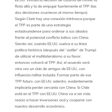
EE.UU. Vincula la decisión de Obama de mover la
flota allá y la de empujar fuertemente el TPP (las
dos decisiones ocurrieron al mismo tiempo).
Según Clark hay una conexión intrínseca porque
el TPP es parte de una estrategia
estadounidense para ordenar a sus aliados
frente al potencial conflicto bélico con China.
Siendo así, cuando EE.UU. vuelva a su línea
política histórica (después del “
outlier
” de Trump)
de utilizar el multilateralismo a su favor,
entonces volverá al TPP. Así, el acuerdo será
otra vez un club de amigos de EE.UU., con
influencia militar incluida. Formar parte de ese
TPP futuro, con EE.UU. adentro, evidentemente
implicaría perder cercanía con China. Si Chile
está en el TPP con EE.UU, China va a ser más
reacio a hacer inversiones acá y cooperar con
nuestro desarrollo económico.