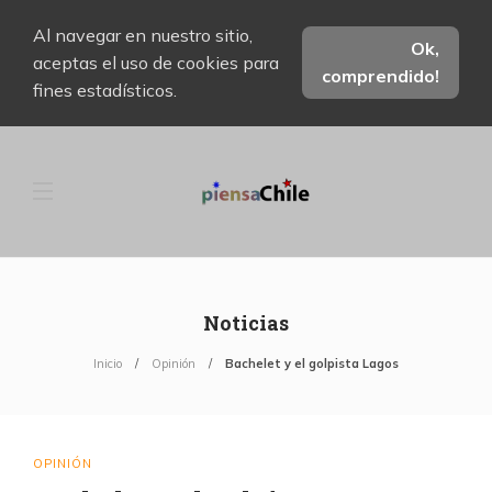
Al navegar en nuestro sitio,
Ok,
aceptas el uso de cookies para
comprendido!
fines estadísticos.
Noticias
Inicio
Opinión
Bachelet y el golpista Lagos
OPINIÓN