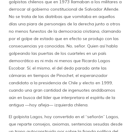
golpistas chilenos que en 1973 llamaban a los militares a
derrocar al gobierno constitucional de Salvador Allende.
No se trata de las diatribas que vomitaba en aquellos
días una piara de personajes de la derecha junto a otros
no menos funestos de la democracia cristiana, clamando
por el golpe de estado que en efecto se produjo con las
consecuencias ya conocidas. No, señor. Quien así habla
golpeando las puertas de los cuarteles en un país
democrático es ni más ni menos que Ricardo Lagos
Escobar. Sí, el mismo, el del dedo parado ante las
cámaras en tiempos de Pinochet, el esperanzador
candidato a la presidencia de Chile y electo en 1999,
cuando una gran cantidad de ingenuotes andábamos
aún en busca del líder que interpretara el espíritu de la
antigua —hoy añeja— izquierda chilena.
El golpista Lagos, hoy convertido en el “señorón” Lagos,
que reparte consejos, axiomas, sentencias sesudas desde
un trono autoconstruido por sobre la fronda política del