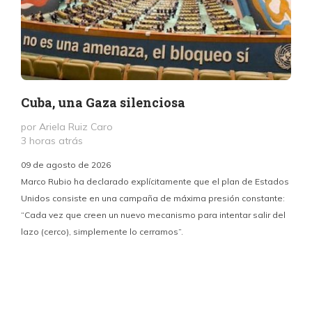
Cuba, una Gaza silenciosa
por Ariela Ruiz Caro
3 horas atrás
09 de agosto de 2026
Marco Rubio ha declarado explícitamente que el plan de Estados
Unidos consiste en una campaña de máxima presión constante:
“Cada vez que creen un nuevo mecanismo para intentar salir del
y
lazo (cerco), simplemente lo cerramos”.
E
f