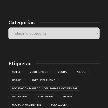
presenciales internacionales.
Categorías
Etiquetas
#CHILE
#CORRUPCIÓN
#CUBA
#EE.UU.
#ISRAEL
#NEOLIBERALISMO
#OCUPACION MARROQUI DEL SAHARA OCCIDENTAL
#PALESTINA
#REPRESION
#RUSIA
#SAHARA OCCIDENTAL
#VENEZUELA