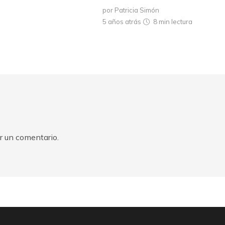
por Patricia Simón
5 años atrás
8 min
lectura
r un comentario.