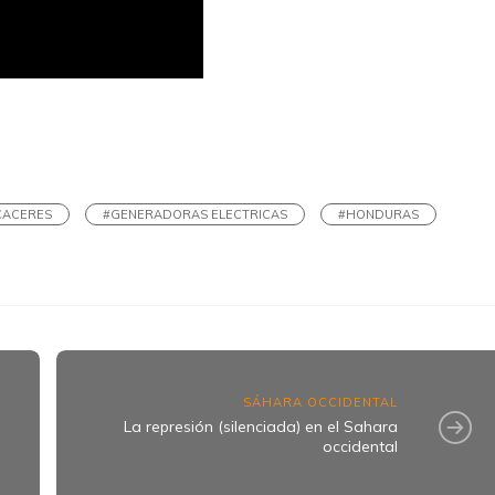
k
ram
CACERES
#GENERADORAS ELECTRICAS
#HONDURAS
SÁHARA OCCIDENTAL
La represión (silenciada) en el Sahara
occidental