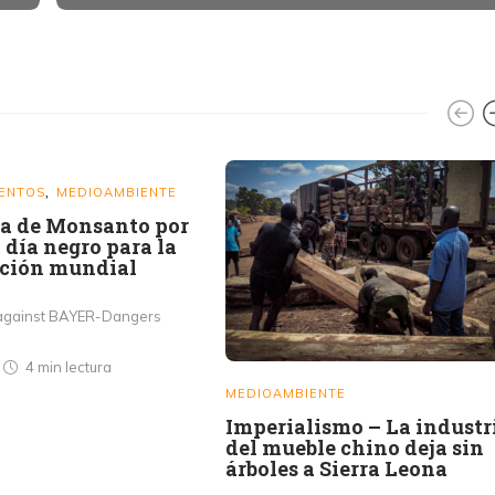
MENTOS
MEDIOAMBIENTE
,
a de Monsanto por
 día negro para la
ción mundial
n against BAYER-Dangers
s
4 min
lectura
MEDIOAMBIENTE
Imperialismo – La industr
del mueble chino deja sin
árboles a Sierra Leona