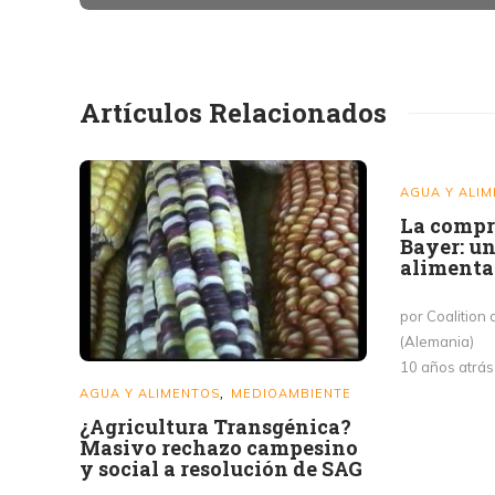
Artículos Relacionados
AGUA Y ALI
La compr
Bayer: un
alimenta
por Coalitio
(Alemania)
10 años atrá
AGUA Y ALIMENTOS
MEDIOAMBIENTE
,
¿Agricultura Transgénica?
Masivo rechazo campesino
y social a resolución de SAG