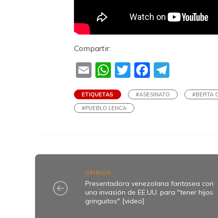
Compartir:
Email
WhatsApp
Twitter
Faceboo
Teleg
ETIQUETAS
#ASESINATO
#BERTA 
#PUEBLO LENCA
OPINIÓN
Presentadora venezolana fantasea con
una invasión de EE.UU. para "tener hijos
gringuitos" [video]