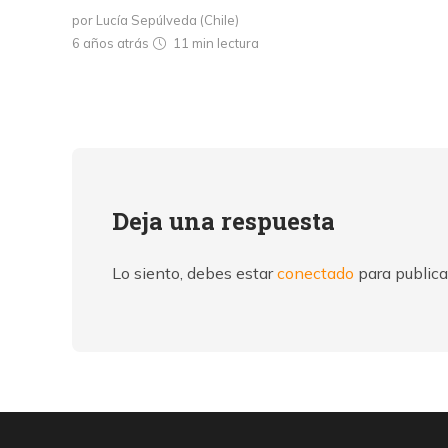
por Lucía Sepúlveda (Chile)
6 años atrás
11 min
lectura
Deja una respuesta
Lo siento, debes estar
conectado
para publica