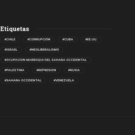
Etiquetas
#CHILE
#CORRUPCIÓN
#CUBA
#EE.UU.
#ISRAEL
#NEOLIBERALISMO
#OCUPACION MARROQUI DEL SAHARA OCCIDENTAL
#PALESTINA
#REPRESION
#RUSIA
#SAHARA OCCIDENTAL
#VENEZUELA