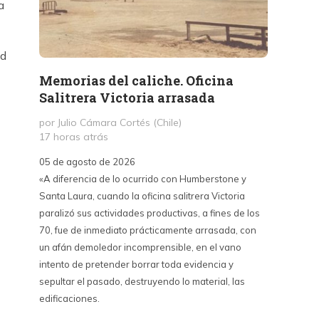
a
id
Memorias del caliche. Oficina
Presi
Salitrera Victoria arrasada
expr
exigi
por Julio Cámara Cortés (Chile)
civil
17 horas atrás
por Pr
05 de agosto de 2026
2 días 
«A diferencia de lo ocurrido con Humberstone y
Santa Laura, cuando la oficina salitrera Victoria
03 de a
paralizó sus actividades productivas, a fines de los
“Vine p
70, fue de inmediato prácticamente arrasada, con
con Cub
un afán demoledor incomprensible, en el vano
un lanz
intento de pretender borrar toda evidencia y
alternat
sepultar el pasado, destruyendo lo material, las
Unidos,
edificaciones.
un diál
iguales