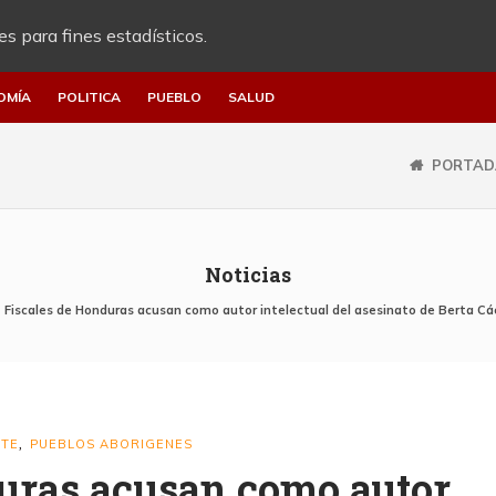
es para fines estadísticos.
OMÍA
POLITICA
PUEBLO
SALUD
PORTAD
Noticias
Fiscales de Honduras acusan como autor intelectual del asesinato de Berta Cá
NTE
PUEBLOS ABORIGENES
,
uras acusan como autor