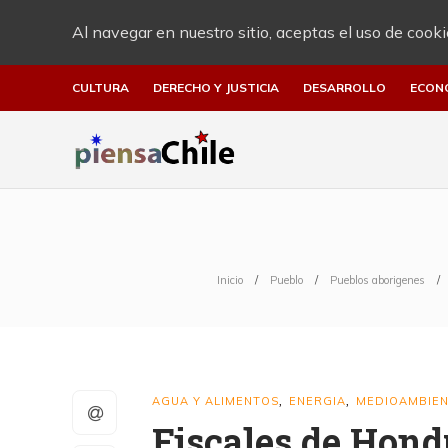
Al navegar en nuestro sitio, aceptas el uso de cooki
CULTURA
DERECHO Y JUSTICIA
DESARROLLO
ECON
Inicio
Pueblo
Pueblos aborigenes
AGUA Y ALIMENTOS
ENERGIA
MEDIOAMBIE
,
,
Fiscales de Hond