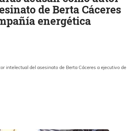
sesinato de Berta Cáceres
ompañía energética
k
ram