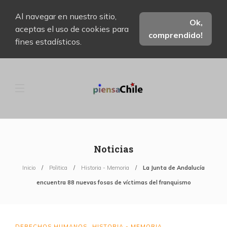
Al navegar en nuestro sitio,
Ok,
aceptas el uso de cookies para
comprendido!
fines estadísticos.
Noticias
Inicio
Politica
Historia - Memoria
La Junta de Andalucía
encuentra 88 nuevas fosas de víctimas del franquismo
DERECHOS HUMANOS
HISTORIA - MEMORIA
,