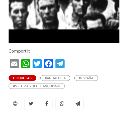
Compartir:
Email
WhatsApp
Twitter
Facebook
Telegram
ETIQUETAS
#ANDALUCIA
#ESPAÑA
#VICTIMAS DEL FRANQUISMO