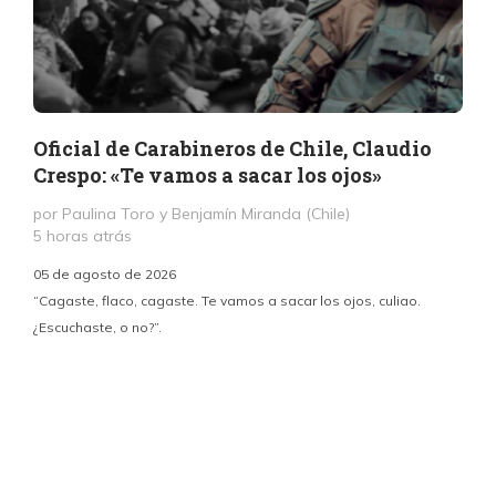
Oficial de Carabineros de Chile, Claudio
Crespo: «Te vamos a sacar los ojos»
por Paulina Toro y Benjamín Miranda (Chile)
5 horas atrás
05 de agosto de 2026
“Cagaste, flaco, cagaste. Te vamos a sacar los ojos, culiao.
¿Escuchaste, o no?”.
c
p
i
d