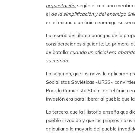
orquestación
, según el cual una mentir
el
de la
simplificación y del enemigo úni
en el mismo a un único enemigo: su secre
La reseña del último principio de la pro
consideraciones siguiente: La primera, 
de batalla:
cuando un oficial era abatid
su mando
.
La segunda, que los nazis lo aplicaron 
S
ocialistas
S
oviéticas -URSS-, convirtie
Partido Comunista Stalin, en “el único e
invasión era para liberar al pueblo que l
La tercera, que la Historia enseña que 
pueblo invadido y que los propios nazis 
aniquilar a la mayoría del pueblo invadido