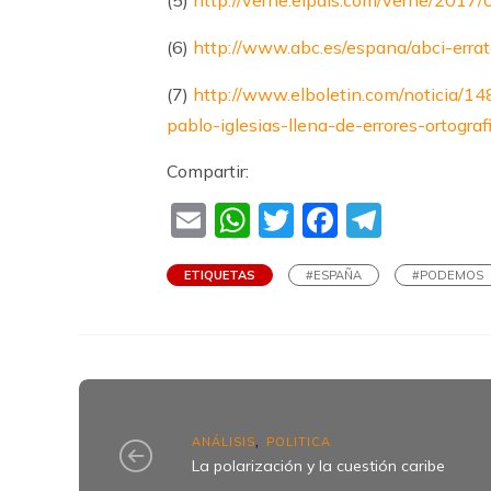
(5)
http://verne.elpais.com/verne/201
(6)
http://www.abc.es/espana/abci-erra
(7)
http://www.elboletin.com/noticia/14
pablo-iglesias-llena-de-errores-ortograf
Compartir:
Email
WhatsApp
Twitter
Faceboo
Teleg
ETIQUETAS
#ESPAÑA
#PODEMOS
ANÁLISIS
POLITICA
,
La polarización y la cuestión caribe