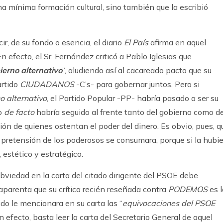
a mínima formación cultural, sino también que la escribió
ir, de su fondo o esencia, el diario
El País
afirma en aquel
 En efecto, el Sr. Fernández criticó a Pablo Iglesias que
ierno alternativo
”, aludiendo así al cacareado pacto que su
artido
CIUDADANOS
-C’s- para gobernar juntos. Pero si
o alternativo
, el Partido Popular -PP- habría pasado a ser su
to
de facto
habría seguido al frente tanto del gobierno como d
ión de quienes ostentan el poder del dinero. Es obvio, pues, q
 pretensión de los poderosos se consumara, porque si la hubi
 estético y estratégico.
 obviedad en la carta del citado dirigente del PSOE debe
parenta que su crítica recién reseñada contra
PODEMOS
es l
ido le mencionara en su carta las “
equivocaciones del PSOE
En efecto, basta leer la carta del Secretario General de aquel