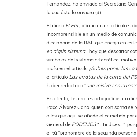
Fernández, ha enviado al Secretario Gener
la que éste le enviara (3).
El diario
El Pais
afirma en un artículo sob
incomprensible en un medio de comunicac
diccionario de la RAE que encaja en este 
en algún sistema
”, hay que descartar ca
símbolos del sistema ortográfico, motivo 
mofa en el artículo
¿Sabes poner las com
el artículo
Las erratas de la carta del P
haber redactado “
una misiva con errore
En efecto, los errores ortográficos en di
Paco Álvarez Cano, quien con sorna se re
a los que aquí se añade el cometido por e
General de
PODEMOS
“…
tu
dices…”, porq
el
tú
“pronombre de la segunda persona de