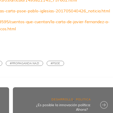
7/05/03/articulo/1493822145_757602.html
tas-carta-psoe-pablo-iglesias-201705040426_noticia.html
8595/cuentos-que-cuentan/la-carta-de-javier-fernandez-a-
icos.html
k
ram
#PROPAGANDA NAZI
#PSOE
DESARROLLO
POLITICA
,
¿Es posible la innovación política:
Ahora?