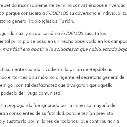
a repetida incansablemente termina convirtiéndose en verdad
co
, porque considera a
PODEMOS
su adversario e individualiz
tario general Pablo Iglesias Turrión.
paganda nazi y su aplicación a
PODEMOS
suscita las
que tal principio se basa en un hecho observado en los campo
o, más fácil era abatir a la soldadesca que había estado baj
profusamente cuando invadieron la
U
nión de
R
epúblicas
ndo entonces a su máximo dirigente, el secretario general del
nemigo”, con tal desfachatez que divulgaron que aquella
a padecía del “yugo comunista”.
dicha propaganda fue ignorada por la inmensa mayoría del
eran conscientes de su futilidad, porque tenían previsto
 y sustituirlo por millones de “colonos” que contribuirían a