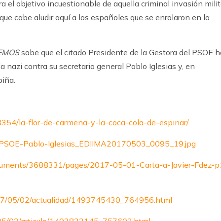
a el objetivo incuestionable de aquella criminal invasión milit
 que cabe aludir aquí a los españoles que se enrolaron en la
EMOS
sabe que el citado Presidente de la Gestora del PSOE h
 nazi contra su secretario general Pablo Iglesias y, en
iña.
/8354/la-flor-de-carmena-y-la-coca-cola-de-espinar/
rta-PSOE-Pablo-Iglesias_EDIIMA20170503_0095_19.jpg
documents/3688331/pages/2017-05-01-Carta-a-Javier-Fdez-p
/2017/05/02/actualidad/1493745430_764956.html