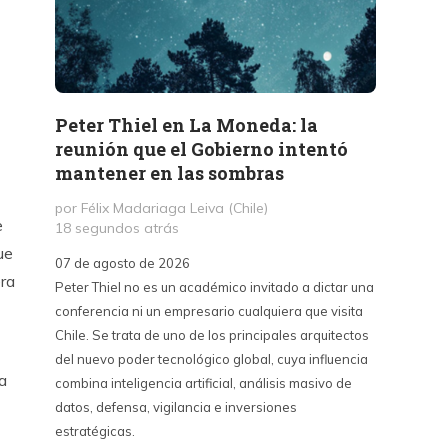
Peter Thiel en La Moneda: la
«La 
reunión que el Gobierno intentó
Haban
mantener en las sombras
contr
sino 
por Félix Madariaga Leiva (Chile)
e
18 segundos atrás
por Kri
3 hora
ue
07 de agosto de 2026
era
Peter Thiel no es un académico invitado a dictar una
07 de a
conferencia ni un empresario cualquiera que visita
La Emba
Chile. Se trata de uno de los principales arquitectos
críticas
del nuevo poder tecnológico global, cuya influencia
contra 
a
combina inteligencia artificial, análisis masivo de
puede s
datos, defensa, vigilancia e inversiones
país y 
estratégicas.
del cin