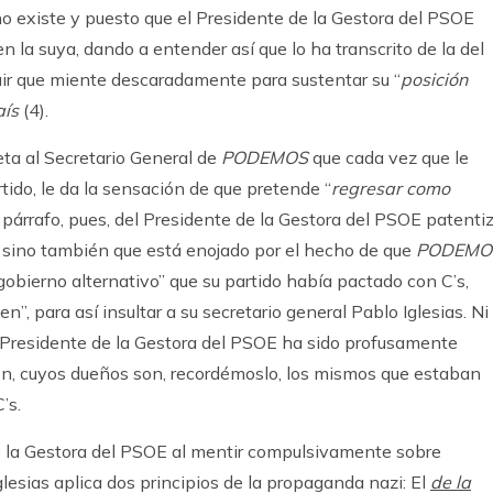
no existe y puesto que el Presidente de la Gestora del PSOE
n la suya, dando a entender así que lo ha transcrito de la del
luir que miente descaradamente para sustentar su “
posición
aís
(4).
eta al Secretario General de
PODEMOS
que cada vez que le
tido, le da la sensación de que pretende “
regresar como
 párrafo, pues, del Presidente de la Gestora del PSOE patenti
 sino también que está enojado por el hecho de que
PODEMO
“gobierno alternativo” que su partido había pactado con C’s,
n”, para así insultar a su secretario general Pablo Iglesias. Ni
el Presidente de la Gestora del PSOE ha sido profusamente
ón, cuyos dueños son, recordémoslo, los mismos que estaban
’s.
de la Gestora del PSOE al mentir compulsivamente sobre
Iglesias aplica dos principios de la propaganda nazi: El
de la