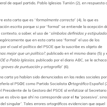
al de aquel partido, Pablo Iglesias Turrión (2), en respuesta 
re esta carta que es “
formalmente correcta
” (4), lo que es
ión escrita porque si por “formal” se entiende la acepción d
contexto, a saber, el uso de “
símbolos definidos y estipulado
tegóricamente que en esta carta sea “formal” el uso de los
por el cual el político del PSOE que la suscribe es objeto de
as mejor que un político?
, publicado en el mismo diario (5) y
SOE a Pablo Iglesias
, publicado por el diario ABC, se le achaca
s graves de puntuación y ortografía
” (6).
cha carta ya habían sido denunciados en las redes sociales por
fería al PS
O
E como Partido Socialista
O
rtográfico
Español (7
l Presidente de la Gestora del PSOE al enfatizar al Secretario
ue es obvio que ahí no corresponde usar el
tu
“posesivo”, sino
l singular”. Tales errores ortográficos evidencian que aquel