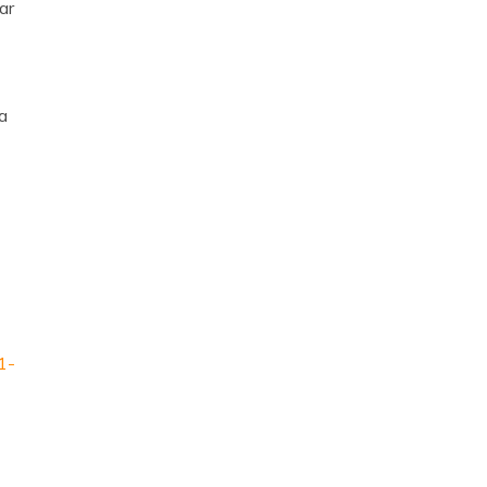
ar
a
1-