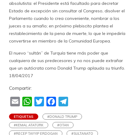
absolutista: el Presidente está facultado para decretar
Estado de excepción sin consultar al Congreso, disolver el
Parlamento cuando lo crea conveniente, nombrar a los
jueces a su amaño; en próximo plebiscito plantea el
restablecimiento de la pena de muerte, lo que le impediría
convertirse en miembro de la Comunidad Europea.
El nuevo “sultán” de Turquía tiene más poder que
cualquiera de sus predecesores y no nos puede extrañar
que un autócrata como Donald Trump aplauda su triunfo.
18/04/2017
Compartir:
Email
WhatsApp
Twitter
Facebook
Telegram
ETIQUETAS
#DONALD TRUMP
#KEMAL ATATÜRK
#OTAN
#RECEP TAYYIP ERDOGAN
#SULTANATO