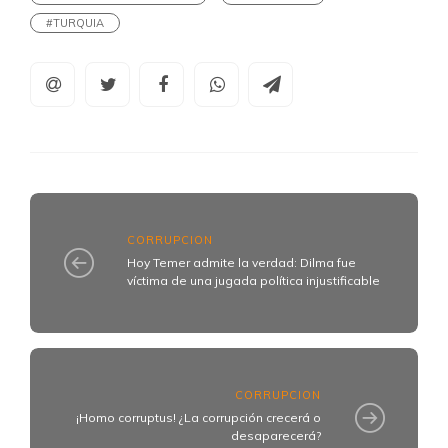
#TURQUIA
CORRUPCION
Hoy Temer admite la verdad: Dilma fue
víctima de una jugada política injustificable
CORRUPCION
¡Homo corruptus! ¿La corrupción crecerá o
desaparecerá?