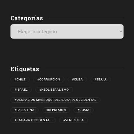
de autonomía para el Sáhara Occidental.
Categorías
Etiquetas
#CHILE
#CORRUPCIÓN
#CUBA
#EE.UU.
#ISRAEL
#NEOLIBERALISMO
#OCUPACION MARROQUI DEL SAHARA OCCIDENTAL
#PALESTINA
#REPRESION
#RUSIA
#SAHARA OCCIDENTAL
#VENEZUELA