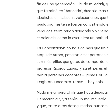
fin de una generación, (la de mi edad),
que terminó en “bancaria”, durante más d
idealistas e, incluso, revolucionarios qu
paulatinamente se fueron convirtiendo en
verdugos, terminaron actuando y viviendo
conciencia, como lo escribiera un barbud
La Concertación no ha sido más que un gr
Mapu de otrora, pasaron a ser patrones de
son más pillos que gatos de campo; de l
profesor Ricardo Lagos, y su ethos es el
había personas decentes – Jaime Catillo
Leighton, Radomiro Tomic…- hoy sólo 
Nada mejor para Chile que haya desaparec
Democracia, y ya serán un mal recuerdo 
y que, entre otros desaguisados, nunca se