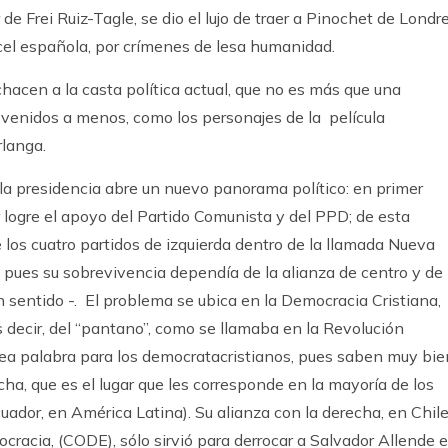
 de Frei Ruiz-Tagle, se dio el lujo de traer a Pinochet de Londr
cel española, por crímenes de lesa humanidad.
hacen a la casta política actual, que no es más que una
 venidos a menos, como los personajes de la película
rlanga.
 la presidencia abre un nuevo panorama político: en primer
er logre el apoyo del Partido Comunista y del PPD; de esta
 los cuatro partidos de izquierda dentro de la llamada Nueva
ir, pues su sobrevivencia dependía de la alianza de centro y de
ún sentido -. El problema se ubica en la Democracia Cristiana,
s decir, del “pantano”, como se llamaba en la Revolución
ea palabra para los democratacristianos, pues saben muy bie
cha, que es el lugar que les corresponde en la mayoría de los
ador, en América Latina). Su alianza con la derecha, en Chile
ocracia, (CODE), sólo sirvió para derrocar a Salvador Allende e