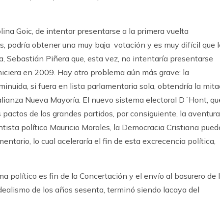
lina Goic, de intentar presentarse a la primera vuelta
, podría obtener una muy baja votación y es muy difícil que l
ha, Sebastián Piñera que, esta vez, no intentaría presentarse
 hiciera en 2009. Hay otro problema aún más grave: la
nuida, si fuera en lista parlamentaria sola, obtendría la mita
 alianza Nueva Mayoría. El nuevo sistema electoral D´Hont, qu
s pactos de los grandes partidos, por consiguiente, la aventura
ntista político Mauricio Morales, la Democracia Cristiana pued
tario, lo cual aceleraría el fin de esta excrecencia política,
 político es fin de la Concertación y el envío al basurero de 
idealismo de los años sesenta, terminó siendo lacaya del