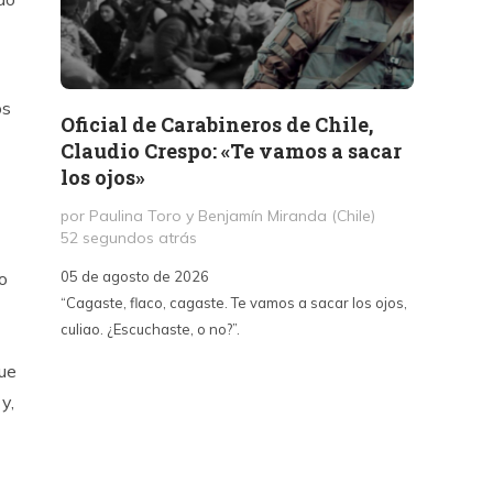
os
Oficial de Carabineros de Chile,
Memor
Claudio Crespo: «Te vamos a sacar
Salit
los ojos»
por Jul
1 día a
por Paulina Toro y Benjamín Miranda (Chile)
52 segundos atrás
05 de a
05 de agosto de 2026
«A dife
o
“Cagaste, flaco, cagaste. Te vamos a sacar los ojos,
Santa La
culiao. ¿Escuchaste, o no?”.
paralizó
70, fue
que
un afán
y,
intento
sepulta
edifica