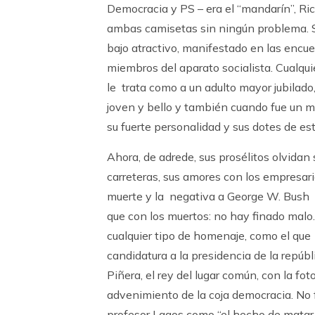
Democracia y PS – era el “mandarín”, Ric
ambas camisetas sin ningún problema. Se
bajo atractivo, manifestado en las encues
miembros del aparato socialista. Cualquie
le trata como a un adulto mayor jubilad
joven y bello y también cuando fue un m
su fuerte personalidad y sus dotes de est
Ahora, de adrede, sus prosélitos olvidan 
carreteras, sus amores con los empresario
muerte y la negativa a George W. Bush d
que con los muertos: no hay finado malo.
cualquier tipo de homenaje, como el que 
candidatura a la presidencia de la repúbl
Piñera, el rey del lugar común, con la fo
advenimiento de la coja democracia. No fa
profesor Lagos como “el hecho de matar 