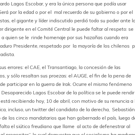
ardo Lagos Escobar, y era la única persona que podía usar
rá por la edad o por el mal recuerdo de su gobierno o por el
tas, el gigante y líder indiscutido perdió todo su poder ante l
r dirigente en el Comité Central le puede faltar al respeto: se
o, a quien se le rinde homenaje por sus hazañas cuando era
aduro Presidente, respetado por la mayoría de los chilenos p
adista.
sus errores: el CAE, el Transantiago, la concesión de las
s, y sólo resaltan sus proezas: el AUGE, el fin de la pena de
e participar en la guerra de Irak. Ocurre el mismo fenómeno
 Desaparecido Lagos Escobar de la política se le puede rendir
está recibiendo hoy, 10 de abril, con motivo de su renuncia a 
ica, incluso, un twitter del candidato de la derecha, Sebastián
to de los cinco mandatarios que han gobernado el país, luego d
lta el siútico freudiano que llame al acto de defenestrar al
al progenitor”, lo cual demuestra que el socialismo ha madura