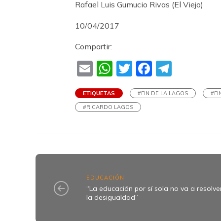
Rafael Luis Gumucio Rivas (El Viejo)
10/04/2017
Compartir:
Email
WhatsApp
Twitter
Faceboo
Teleg
ETIQUETAS
#FIN DE LA LAGOS
#FI
#RICARDO LAGOS
EDUCACIÓN
“La educación por sí sola no va a resolve
la desigualdad”