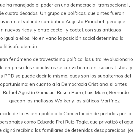
 que ha manejado el poder en una democracia “transaccional”,
e cuatro décadas. Un grupo de políticos, que antes fueron
e tuvieron el valor de combatir a Augusto Pinochet, pero que
 nuevos ricos, y entre coctel y coctel, con sus antiguos
 igual a ellos. No en vano la posición social determina la
o filósofo alemán.
an fenómeno de travestismo político: los ultra revolucionari
 empresa; los socialistas se convirtieron en “socios-listos” y
os PPD se puede decir lo mismo, pues son los subalternos del
 oportunismo; en cuanto a la Democracia Cristiana, si antes
, Rafael Agustín Gumucio, Bosco Parra, Luis Maira, Bernardo
quedan los mafiosos Walker y los siúticos Martínez.
ido de la escena política la Concertación de partidos por la
personajes como Eduardo Frei Ruiz-Tagle, que privatizó el agu
 dignó recibir a los familiares de detenidos desaparecidos. Jo