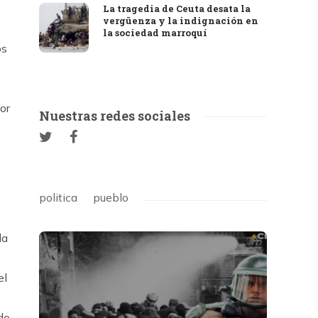
La tragedia de Ceuta desata la
vergüenza y la indignación en
la sociedad marroquí
os
or
Nuestras redes sociales
politica
pueblo
la
el
do