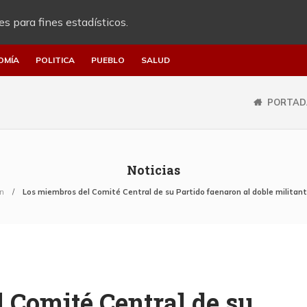
es para fines estadísticos.
OMÍA
POLITICA
PUEBLO
SALUD
PORTAD
Noticias
n
Los miembros del Comité Central de su Partido faenaron al doble militan
 Comité Central de su