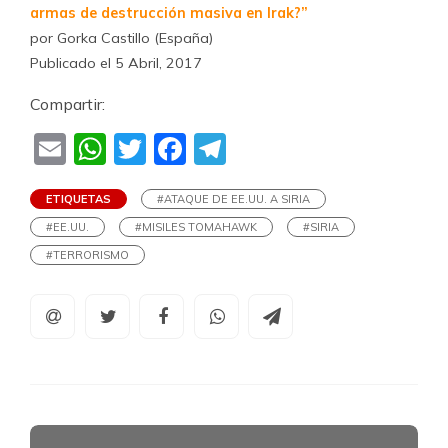
armas de destrucción masiva en Irak?”
por Gorka Castillo (España)
Publicado el 5 Abril, 2017
Compartir:
Email
WhatsApp
Twitter
Facebook
Telegram
ETIQUETAS
#ATAQUE DE EE.UU. A SIRIA
#EE.UU.
#MISILES TOMAHAWK
#SIRIA
#TERRORISMO