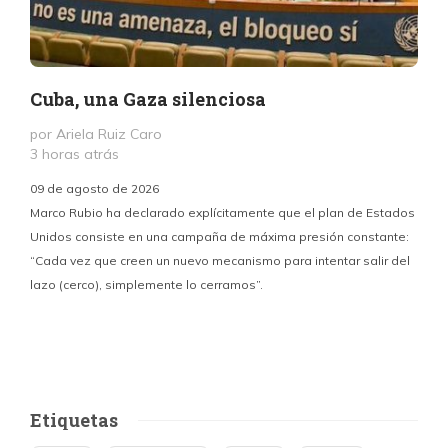
Cuba, una Gaza silenciosa
por Ariela Ruiz Caro
3 horas atrás
09 de agosto de 2026
Marco Rubio ha declarado explícitamente que el plan de Estados
Unidos consiste en una campaña de máxima presión constante:
“Cada vez que creen un nuevo mecanismo para intentar salir del
y
lazo (cerco), simplemente lo cerramos”.
E
f
Etiquetas