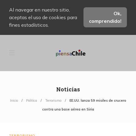
Al navegar en nuestro sitio,
Ok,
aceptas el uso de cookies para
comprendido!
fines estadísticos.
Noticias
Inicio
Politica
Terrorismo
EE.UU. lanza 59 misiles de crucero
contra una base aérea en Siria
TERRORISMO