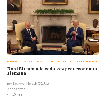
ENERGIA
IMPERIALISMO
MULTIPOLARIDAD
TERRORISMO
,
,
,
Nord Stream y la cada vez peor economía
alemana
por Seymour Hersch (EE.UU.)
3 años atrás
10 min