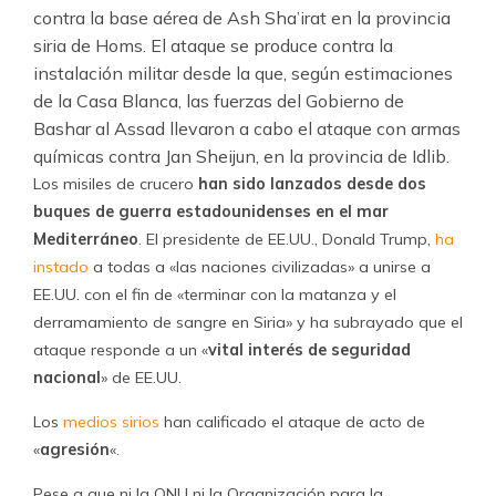
contra la base aérea de Ash Sha’irat en la provincia
siria de Homs. El ataque se produce contra la
instalación militar desde la que, según estimaciones
de la Casa Blanca, las fuerzas del Gobierno de
Bashar al Assad llevaron a cabo el ataque con armas
químicas contra Jan Sheijun, en la provincia de Idlib.
Los misiles de crucero
han sido lanzados desde dos
buques de guerra estadounidenses en el mar
Mediterráneo
. El presidente de EE.UU., Donald Trump,
ha
instado
a todas a «las naciones civilizadas» a unirse a
EE.UU. con el fin de «terminar con la matanza y el
derramamiento de sangre en Siria» y ha subrayado que el
ataque responde a un «
vital interés de seguridad
nacional
» de EE.UU.
Los
medios sirios
han calificado el ataque de acto de
«
agresión
«.
Pese a que ni la ONU ni la Organización para la