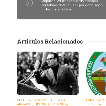
Mapuche Williches solicitan medidas
cautelares ante la CIDH por daño socio
ambiental en Chiloé
Artículos Relacionados
CULTURA
FASCISMO
FUERZAS
AGUA Y ALI
,
,
ARMADAS
HISTORIA - MEMORIA
EN LUCHA
,
,