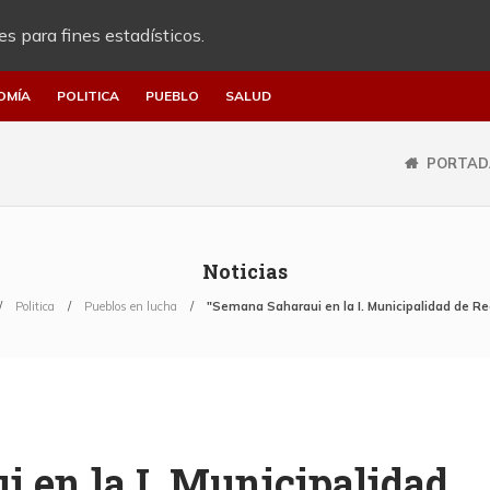
es para fines estadísticos.
OMÍA
POLITICA
PUEBLO
SALUD
PORTAD
Noticias
Politica
Pueblos en lucha
"Semana Saharaui en la I. Municipalidad de Re
 en la I. Municipalidad