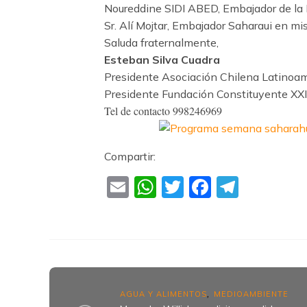
Noureddine SIDI ABED, Embajador de la R
Sr. Alí Mojtar, Embajador Saharaui en mis
Saluda fraternalmente,
Esteban Silva Cuadra
Presidente Asociación Chilena Latinoa
Presidente Fundación Constituyente XXI
Tel de contacto 998246969
Compartir:
Email
WhatsApp
Twitter
Faceboo
Teleg
AGUA Y ALIMENTOS
MEDIOAMBIENTE
,