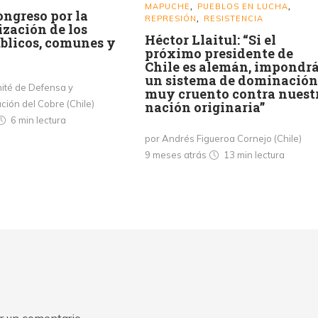
MAPUCHE
PUEBLOS EN LUCHA
,
,
ngreso por la
REPRESIÓN
RESISTENCIA
,
zación de los
Héctor Llaitul: “Si el
úblicos, comunes y
próximo presidente de
Chile es alemán, impondr
un sistema de dominación
ité de Defensa y
muy cruento contra nuest
ción del Cobre (Chile)
nación originaria”
6 min
lectura
por Andrés Figueroa Cornejo (Chile)
9 meses atrás
13 min
lectura