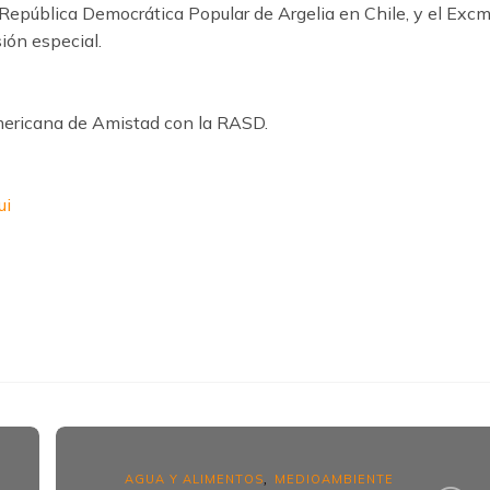
epública Democrática Popular de Argelia en Chile, y el Excm
ión especial.
mericana de Amistad con la RASD.
k
ram
AGUA Y ALIMENTOS
MEDIOAMBIENTE
,