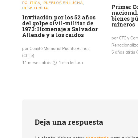
POLITICA
PUEBLOS EN LUCHA
,
,
Primer Co
RESISTENCIA
nacionali
Invitación por los 52 años
bienes p
del golpe civil-militar de
mineros
1973: Homenaje a Salvador
Allende y a los caídos
por CTC y Com
Renacionaliza
por Comité Memorial Puente Bulnes
5 años atrás
(Chile)
11 meses atrás
1 min
lectura
Deja una respuesta