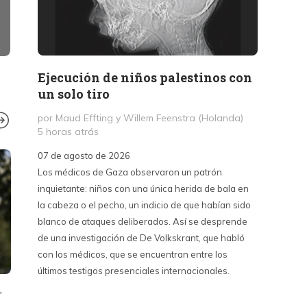
Ejecución de niños palestinos con
Peter
un solo tiro
reuni
mant
por Maud Effting y Willem Feenstra (Holanda)
5 horas atrás
por Fél
14 hor
07 de agosto de 2026
DERECHOS HUM
Los médicos de Gaza observaron un patrón
07 de a
2017: 42 per
inquietante: niños con una única herida de bala en
Peter T
asesinados 
la cabeza o el pecho, un indicio de que habían sido
confere
Latina
blanco de ataques deliberados. Así se desprende
Chile. S
de una investigación de De Volkskrant, que habló
del nue
por Ernesto Carmo
con los médicos, que se encuentran entre los
combina 
9 años atrás
1
últimos testigos presenciales internacionales.
datos, 
estraté
PUEBLOS EN LUCHA
SOCIALISMO
,
,
,
SOLIDARIDAD