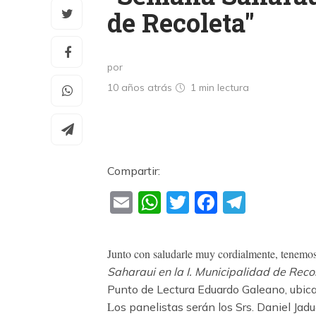
de Recoleta"
por
10 años atrás
1 min
lectura
Compartir:
Email
WhatsApp
Twitter
Faceboo
Teleg
Junto con saludarle muy cordialmente, tenemos 
Saharaui en la I. Municipalidad de Reco
Punto de Lectura Eduardo Galeano, ubica
L
os panelistas serán los Srs. Daniel Jadu