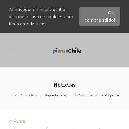
Al navegar en nuestro sitio,
Ok,
aceptas el uso de cookies para
comprendido!
fines estadísticos.
Noticias
Inicio
Análisis
Sigue la pelea por la Asamblea Constituyente
ANÁLISIS