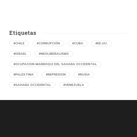
Etiquetas
#CHILE
#CORRUPCIÓN
#CUBA
#EE.UU.
#ISRAEL
#NEOLIBERALISMO
#OCUPACION MARROQUI DEL SAHARA OCCIDENTAL
#PALESTINA
#REPRESION
#RUSIA
#SAHARA OCCIDENTAL
#VENEZUELA
Denuncian en Chile una operación de
propaganda marroquí contra el Frente
Polisario y la causa saharaui
por Asociación Chilena de Amistad con la República Árabe
Saharaui Democrática (RASD)
4 segundos atrás