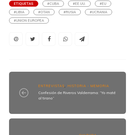
ETIQUETAS
#CUBA
#EE.UU.
#EU
#LIBIA
#OTAN
#RUSIA
#UCRANIA
#UNION EUROPEA
ENTREVISTAS
HISTORIA - MEMORIA
,
Confesión de Riveros Valderrama: “Yo maté
al tirano”