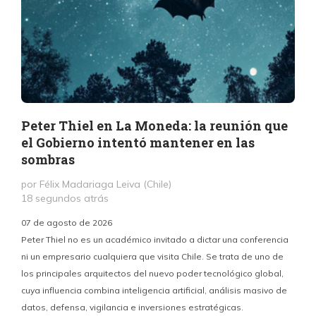
Peter Thiel en La Moneda: la reunión que
el Gobierno intentó mantener en las
sombras
por Félix Madariaga Leiva (Chile)
18 segundos atrás
07 de agosto de 2026
Peter Thiel no es un académico invitado a dictar una conferencia
ni un empresario cualquiera que visita Chile. Se trata de uno de
los principales arquitectos del nuevo poder tecnológico global,
c
cuya influencia combina inteligencia artificial, análisis masivo de
datos, defensa, vigilancia e inversiones estratégicas.
p