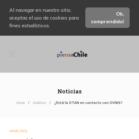
Al navegar en nuestro sitio,
Ok,
aceptas el uso de cookies para
comprendido!
fines estadísticos.
Noticias
Inicio
Análisis
¿Está la OTAN en contacto con OVNIS?
ANÁLISIS