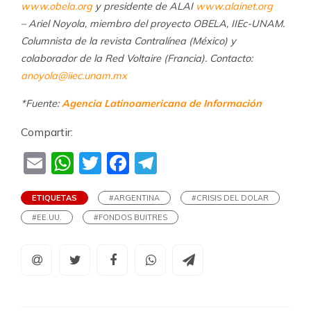
www.obela.org
y presidente de ALAI
www.alainet.org
– Ariel Noyola, miembro del proyecto OBELA, IIEc-UNAM.
Columnista de la revista Contralínea (México) y
colaborador de la Red Voltaire (Francia). Contacto:
anoyola@iiec.unam.mx
*Fuente:
Agencia Latinoamericana de Información
Compartir:
Email
WhatsApp
Twitter
Facebook
Telegram
ETIQUETAS
#ARGENTINA
#CRISIS DEL DOLAR
#EE.UU.
#FONDOS BUITRES