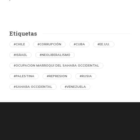
Etiquetas
#CHILE
#CORRUPCIÓN
#CUBA
#EE.UU.
#ISRAEL
#NEOLIBERALISMO
#OCUPACION MARROQUI DEL SAHARA OCCIDENTAL
#PALESTINA
#REPRESION
#RUSIA
#SAHARA OCCIDENTAL
#VENEZUELA
Ejecución de niños palestinos con un solo
tiro
por Diario Volkskrant (Holanda)
39 segundos atrás
07 de agosto de 2026
Los médicos de Gaza observaron un patrón inquietante: niños