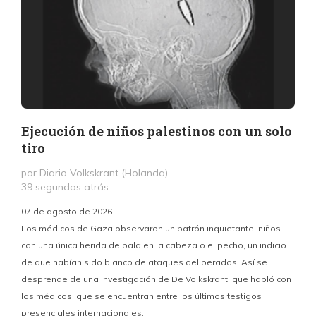
Ejecución de niños palestinos con un solo
tiro
por Diario Volkskrant (Holanda)
39 segundos atrás
07 de agosto de 2026
Los médicos de Gaza observaron un patrón inquietante: niños
con una única herida de bala en la cabeza o el pecho, un indicio
P
de que habían sido blanco de ataques deliberados. Así se
n
desprende de una investigación de De Volkskrant, que habló con
l
los médicos, que se encuentran entre los últimos testigos
c
presenciales internacionales.
d