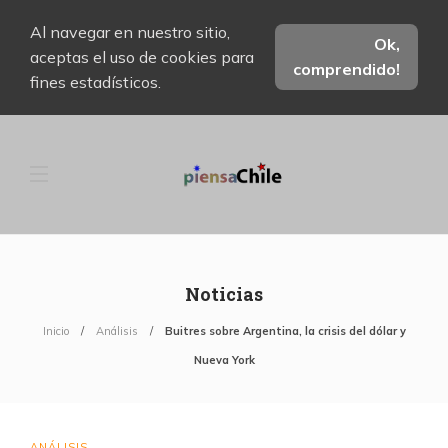
Al navegar en nuestro sitio,
Ok,
aceptas el uso de cookies para
comprendido!
fines estadísticos.
Noticias
Inicio
Análisis
Buitres sobre Argentina, la crisis del dólar y
Nueva York
ANÁLISIS