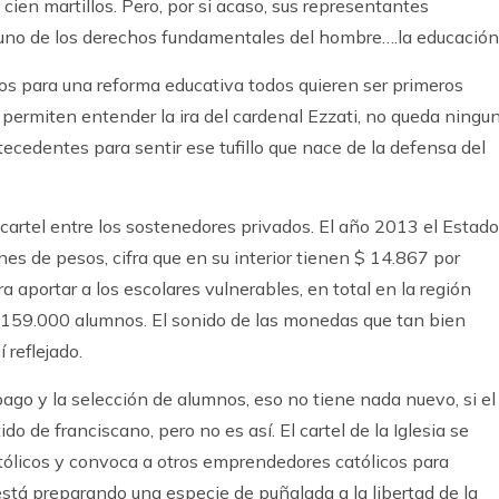
cien martillos. Pero, por si acaso, sus representantes
 uno de los derechos fundamentales del hombre….la educación
os para una reforma educativa todos quieren ser primeros
ermiten entender la ira del cardenal Ezzati, no queda ningu
cedentes para sentir ese tufillo que nace de la defensa del
 cartel entre los sostenedores privados. El año 2013 el Estado
s de pesos, cifra que en su interior tienen $ 14.867 por
 aportar a los escolares vulnerables, en total en la región
a 159.000 alumnos. El sonido de las monedas que tan bien
 reflejado.
copago y la selección de alumnos, eso no tiene nada nuevo, si el
o de franciscano, pero no es así. El cartel de la Iglesia se
atólicos y convoca a otros emprendedores católicos para
está preparando una especie de puñalada a la libertad de la