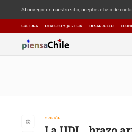
Al navegar en nuestro sitio, aceptas el uso de cooki
CULTURA
DERECHO Y JUSTICIA
DESARROLLO
ECON
OPINIÓN
La UDI….brazo ar