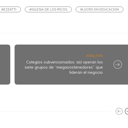
#EZZATTI
#IGLESIA DE LOS RICOS
#LUCRO EN EDUCACION
ANÁLISIS
Colegios subvencionados: así operan los
siete grupos de “megasostenedores” que
lideran el negocio