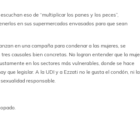
scuchan eso de “multiplicar los panes y los peces”,
 tenerlos en sus supermercados envasados para que sean
e lanzan en una campaña para condenar a las mujeres, se
 tres causales bien concretas. No logran entender que la muje
justamente en los sectores más vulnerables, donde se hace
y que legislar. A la UDI y a Ezzati no le gusta el condón, ni la
 sexualidad responsable.
copado.
k
ram