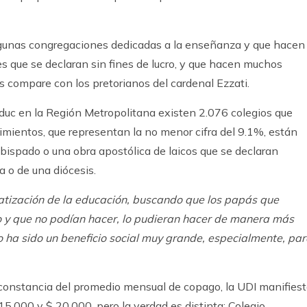
lgunas congregaciones dedicadas a la enseñanza y que hacen
es que se declaran sin fines de lucro, y que hacen muchos
es compare con los pretorianos del cardenal Ezzati.
duc en la Región Metropolitana existen 2.076 colegios que
imientos, que representan la no menor cifra del 9.1%, están
bispado o una obra apostólica de laicos que se declaran
a o de una diócesis.
tización de la educación, buscando que los papás que
o y que no podían hacer, lo pudieran hacer de manera más
so ha sido un beneficio social muy grande, especialmente, pa
 constancia del promedio mensual de copago, la UDI manifies
15.000 y $ 20.000, pero la verdad es distinta: Colegio