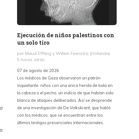
Ejecución de niños palestinos con
Peter
un solo tiro
reuni
mant
por Maud Effting y Willem Feenstra (Holanda)
5 horas atrás
por Fél
14 hor
07 de agosto de 2026
Los médicos de Gaza observaron un patrón
07 de a
inquietante: niños con una única herida de bala en
Peter T
la cabeza o el pecho, un indicio de que habían sido
confere
blanco de ataques deliberados. Así se desprende
Chile. S
ra
de una investigación de De Volkskrant, que habló
del nue
con los médicos, que se encuentran entre los
combina 
últimos testigos presenciales internacionales.
datos, 
ta
estraté