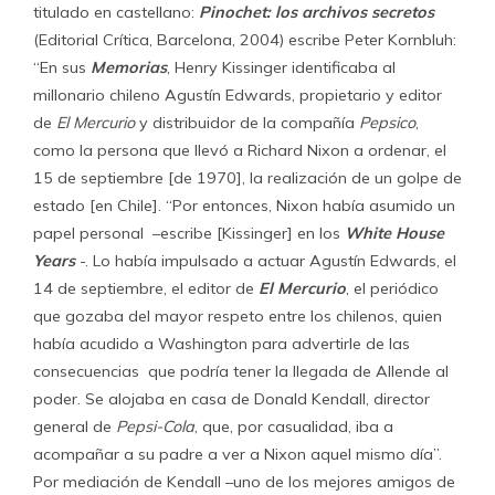
titulado en castellano:
Pinochet: los archivos
secretos
(Editorial Crítica, Barcelona, 2004) escribe Peter Kornbluh:
“En sus
Memorias
, Henry Kissinger identificaba al
millonario chileno Agustín Edwards, propietario y editor
de
El Mercurio
y distribuidor de la compañía
Pepsico
,
como la persona que llevó a Richard Nixon a ordenar, el
15 de septiembre [de 1970], la realización de un golpe de
estado [en Chile]. “Por entonces, Nixon había asumido un
papel personal –escribe [Kissinger] en los
White
House
Years
-. Lo había impulsado a actuar Agustín Edwards, el
14 de septiembre, el editor de
El Mercurio
, el periódico
que gozaba del mayor respeto entre los chilenos, quien
había acudido a Washington para advertirle de las
consecuencias que podría tener la llegada de Allende al
poder. Se alojaba en casa de Donald Kendall, director
general de
Pepsi-Cola
, que, por casualidad, iba a
acompañar a su padre a ver a Nixon aquel mismo día”.
Por mediación de Kendall –uno de los mejores amigos de