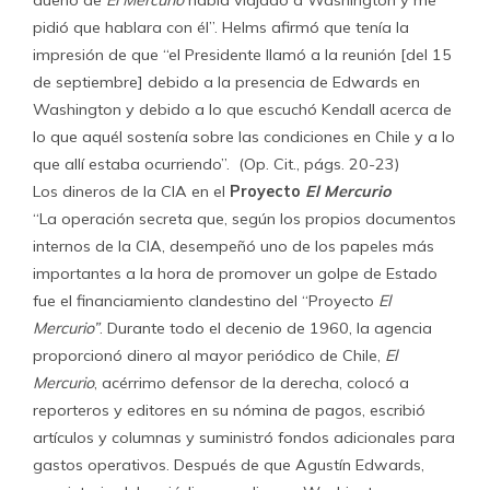
dueño de
El Mercurio
había viajado a Washington y me
pidió que hablara con él”. Helms afirmó que tenía la
impresión de que “el Presidente llamó a la reunión [del 15
de septiembre] debido a la presencia de Edwards en
Washington y debido a lo que escuchó Kendall acerca de
lo que aquél sostenía sobre las condiciones en Chile y a lo
que allí estaba ocurriendo”. (Op. Cit., págs. 20-23)
Los dineros de la CIA en el
Proyecto
El Mercurio
“La operación secreta que, según los propios documentos
internos de la CIA, desempeñó uno de los papeles más
importantes a la hora de promover un golpe de Estado
fue el financiamiento clandestino del “Proyecto
El
Mercurio”
. Durante todo el decenio de 1960, la agencia
proporcionó dinero al mayor periódico de Chile,
El
Mercurio
, acérrimo defensor de la derecha, colocó a
reporteros y editores en su nómina de pagos, escribió
artículos y columnas y suministró fondos adicionales para
gastos operativos. Después de que Agustín Edwards,