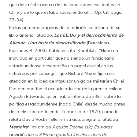
que decía éste acerca de las condiciones existentes en
Chile y de lo que estaba sucediendo allí”. (Op. Cit, págs.
33-34)
En las primeras páginas de la edición castellana de su
libro anterior titulado:
Los EE.UU y el derrocamiento de
Allende. Una
historia desclasificada
(Barcelona,
Ediciones B, 2003), había escrito Kornbluh: “Hubo un
individuo en particular que no siendo un funcionario
estadounidense desempeñó un papel crucial en los
esfuerzos por conseguir que Richard Nixon fijara su
atención en la idea de impulsar un golpe militar[en Chile].
Esa persona fue el acaudalado zar de la prensa chilena,
Agustín Edwards, quien había intentado influir sobre la
política estadounidense [hacia Chile] desde mucho antes
de la elección de Allende. En marzo de 1970, como lo
relata David Rockerfeller en su autobiografía, titulada
Memoirs:
“mi amigo
Agustín Doonie (sic) Edwards
advirtió
que si Allende ganaba las
elecciones de