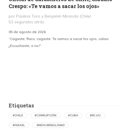
Crespo: «Te vamos a sacar los ojos»
por Paulina Toro y Benjamín Miranda (Chile)
52 segundos atrás
05 de agosto de 2026
“Cagaste, flaco, cagaste. Te vamos a sacar los ojos, culiao.
¿Escuchaste, o no?”.
c
p
i
d
Etiquetas
#CHILE
#CORRUPCIÓN
#CUBA
#EE.UU.
#ISRAEL
#NEOLIBERALISMO