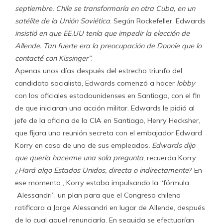
septiembre, Chile se transformaría en otra Cuba, en un
satélite de la Unión Soviética
. Según Rockefeller, Edwards
insistió en que EE.UU tenía que impedir la elección de
Allende. Tan fuerte
era
la preocupación de Doonie que lo
contacté con Kissinger”
.
Apenas unos días después del estrecho triunfo del
candidato socialista, Edwards comenzó a hacer
lobby
con los oficiales estadounidenses en Santiago, con el fin
de que iniciaran una acción militar. Edwards le pidió al
jefe de la oficina de la CIA en Santiago, Henry Hecksher,
que fijara una reunión secreta con el embajador Edward
Korry en casa de uno de sus empleados
. Edwards dijo
que quería hacerme una sola
pregunta
, recuerda Korry:
¿
Hará algo Estados Unidos, directa o indirectamente
? En
ese momento , Korry estaba impulsando la “fórmula
Alessandri”, un plan para que el Congreso chileno
ratificara a Jorge Alessandri en lugar de Allende, después
de lo cual aquel renunciaría. En seguida se efectuarían