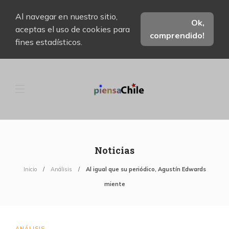
Al navegar en nuestro sitio,
Ok,
aceptas el uso de cookies para
comprendido!
fines estadísticos.
Noticias
Inicio
Análisis
Al igual que su periódico, Agustín Edwards
miente
ANÁLISIS