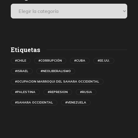
Etiquetas
#CHILE
#CORRUPCIÓN
#CUBA
#EE.UU.
#ISRAEL
#NEOLIBERALISMO
#OCUPACION MARROQUI DEL SAHARA OCCIDENTAL
#PALESTINA
#REPRESION
#RUSIA
#SAHARA OCCIDENTAL
#VENEZUELA