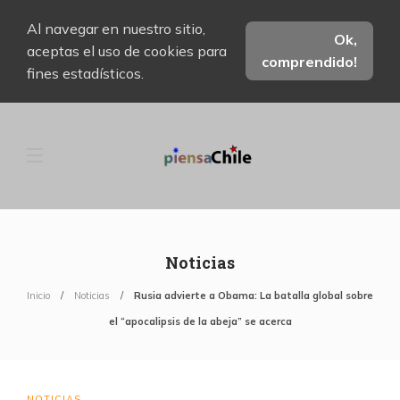
Al navegar en nuestro sitio,
Ok,
aceptas el uso de cookies para
comprendido!
fines estadísticos.
Noticias
Inicio
Noticias
Rusia advierte a Obama: La batalla global sobre
el “apocalipsis de la abeja” se acerca
NOTICIAS