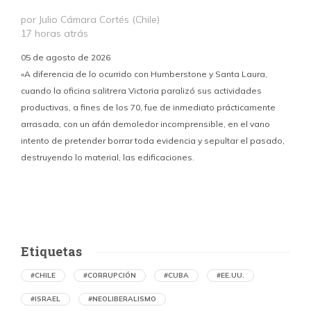
por Julio Cámara Cortés (Chile)
17 horas atrás
05 de agosto de 2026
«A diferencia de lo ocurrido con Humberstone y Santa Laura,
cuando la oficina salitrera Victoria paralizó sus actividades
productivas, a fines de los 70, fue de inmediato prácticamente
p
arrasada, con un afán demoledor incomprensible, en el vano
m
intento de pretender borrar toda evidencia y sepultar el pasado,
destruyendo lo material, las edificaciones.
u
d
Etiquetas
#CHILE
#CORRUPCIÓN
#CUBA
#EE.UU.
#ISRAEL
#NEOLIBERALISMO