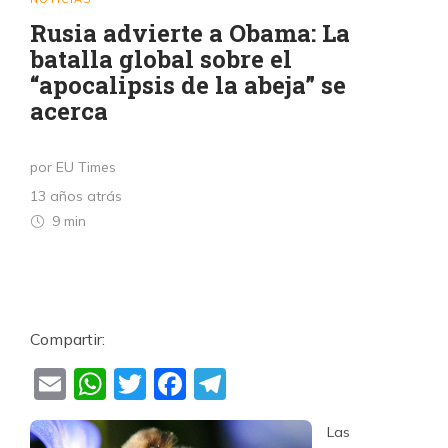
Rusia advierte a Obama: La
batalla global sobre el
“apocalipsis de la abeja” se
acerca
por EU Times
13 años atrás
9 min
Compartir:
Email
WhatsApp
Twitter
Facebook
Telegram
Las