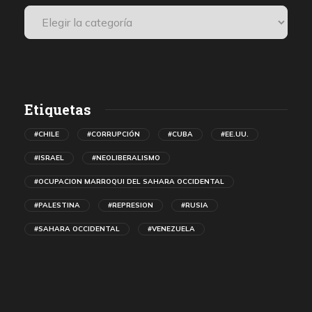
Etiquetas
#CHILE
#CORRUPCIÓN
#CUBA
#EE.UU.
#ISRAEL
#NEOLIBERALISMO
#OCUPACION MARROQUI DEL SAHARA OCCIDENTAL
#PALESTINA
#REPRESION
#RUSIA
#SAHARA OCCIDENTAL
#VENEZUELA