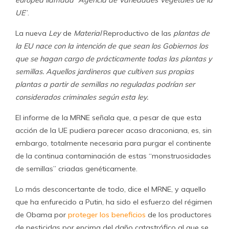
europea llamada “Agencia de Variedades Vegetales de la
UE
”.
La nueva
Ley
de
Material
Reproductivo de las
plantas de
la EU nace con la intención de que sean los Gobiernos los
que se hagan cargo de prácticamente todas las plantas y
semillas. Aquellos jardineros que cultiven sus propias
plantas a partir de semillas no reguladas podrían ser
considerados criminales según esta ley.
El informe de la MRNE señala que, a pesar de que esta
acción de la UE pudiera parecer acaso draconiana, es, sin
embargo, totalmente necesaria para purgar el continente
de la continua contaminación de estas “monstruosidades
de semillas” criadas genéticamente.
Lo más desconcertante de todo, dice el MRNE, y aquello
que ha enfurecido a Putin, ha sido el esfuerzo del régimen
de Obama por
proteger los beneficios
de los productores
de pesticidas por encima del daño catastrófico al que se