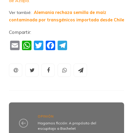
de Azapa.
Ver tambié:
Alemania rechaza semilla de maíz
contaminada por transgénicos importada desde Chile
Compartir:
Email
WhatsApp
Twitter
Facebook
Telegram
OPINIÓN
Hagamos ficción: A propósito del
escupitajo a Bachelet