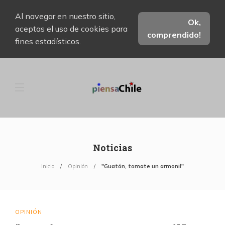
Al navegar en nuestro sitio,
Ok,
aceptas el uso de cookies para
comprendido!
fines estadísticos.
Noticias
Inicio
Opinión
"Guatón, tomate un armonil"
OPINIÓN