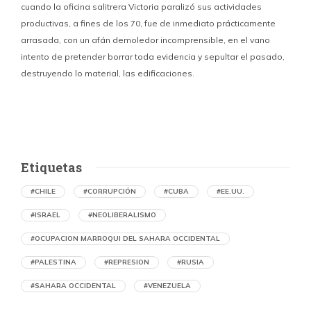
cuando la oficina salitrera Victoria paralizó sus actividades
productivas, a fines de los 70, fue de inmediato prácticamente
p
arrasada, con un afán demoledor incomprensible, en el vano
m
intento de pretender borrar toda evidencia y sepultar el pasado,
destruyendo lo material, las edificaciones.
u
d
Etiquetas
#CHILE
#CORRUPCIÓN
#CUBA
#EE.UU.
#ISRAEL
#NEOLIBERALISMO
#OCUPACION MARROQUI DEL SAHARA OCCIDENTAL
#PALESTINA
#REPRESION
#RUSIA
#SAHARA OCCIDENTAL
#VENEZUELA
Denuncian en Chile una operación de