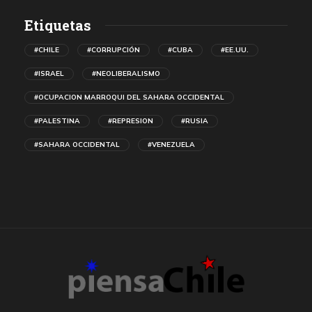
Etiquetas
#CHILE
#CORRUPCIÓN
#CUBA
#EE.UU.
#ISRAEL
#NEOLIBERALISMO
#OCUPACION MARROQUI DEL SAHARA OCCIDENTAL
#PALESTINA
#REPRESION
#RUSIA
#SAHARA OCCIDENTAL
#VENEZUELA