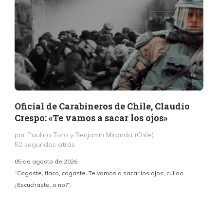
Oficial de Carabineros de Chile, Claudio
Crespo: «Te vamos a sacar los ojos»
por Paulina Toro y Benjamín Miranda (Chile)
52 segundos atrás
05 de agosto de 2026
“Cagaste, flaco, cagaste. Te vamos a sacar los ojos, culiao.
¿Escuchaste, o no?”.
c
p