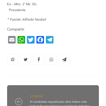
Ex – Mro. 1º Mc. Elc.
Presidente
* Fuente: Alfredo Nesbet
Compartir:
Email
WhatsApp
Twitter
Facebook
Telegram
OPINIÓN
El candidato republicano dice haber sido
torturado por cubanos en Vietnam (I Parte)