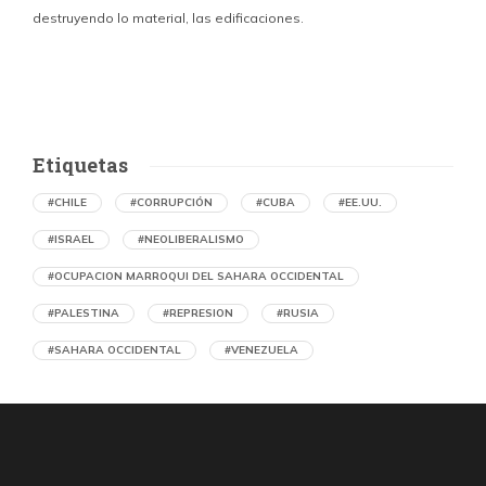
destruyendo lo material, las edificaciones.
u
d
Etiquetas
#CHILE
#CORRUPCIÓN
#CUBA
#EE.UU.
#ISRAEL
#NEOLIBERALISMO
#OCUPACION MARROQUI DEL SAHARA OCCIDENTAL
#PALESTINA
#REPRESION
#RUSIA
#SAHARA OCCIDENTAL
#VENEZUELA
Memorias del caliche. Oficina Salitrera
Victoria arrasada
por Julio Cámara Cortés (Chile)
6 horas atrás