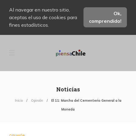
Al navegar en nuestro sitio,
Ok,
aceptas el uso de cookies para
comprendido!
fines estadísticos.
Noticias
Inicio
Opinión
El 11: Marcha del Cementerio General a la
Moneda
OPINIÓN