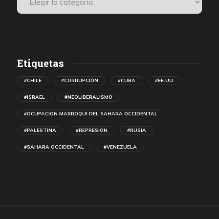
Etiquetas
#CHILE
#CORRUPCIÓN
#CUBA
#EE.UU.
#ISRAEL
#NEOLIBERALISMO
#OCUPACION MARROQUI DEL SAHARA OCCIDENTAL
#PALESTINA
#REPRESION
#RUSIA
#SAHARA OCCIDENTAL
#VENEZUELA