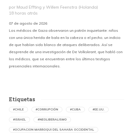
por Maud Effting y Willem Feenstra (Holanda)
18 horas atrás
07 de agosto de 2026
Los médicos de Gaza observaron un patrón inquietante: niños
con una única herida de bala en la cabeza o el pecho, un indicio
P
de que habían sido blanco de ataques deliberados. Así se
n
desprende de una investigación de De Volkskrant, que habló con
l
los médicos, que se encuentran entre los últimos testigos
c
presenciales internacionales.
d
Etiquetas
#CHILE
#CORRUPCIÓN
#CUBA
#EE.UU.
#ISRAEL
#NEOLIBERALISMO
#OCUPACION MARROQUI DEL SAHARA OCCIDENTAL