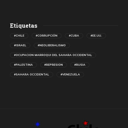
Etiquetas
#CHILE
#CORRUPCIÓN
#CUBA
#EE.UU.
#ISRAEL
#NEOLIBERALISMO
#OCUPACION MARROQUI DEL SAHARA OCCIDENTAL
#PALESTINA
#REPRESION
#RUSIA
#SAHARA OCCIDENTAL
#VENEZUELA