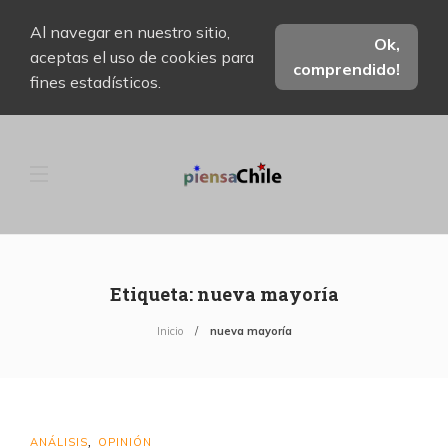
Al navegar en nuestro sitio,
Ok,
aceptas el uso de cookies para
comprendido!
fines estadísticos.
Etiqueta:
nueva mayoría
Inicio
nueva mayoría
ANÁLISIS
OPINIÓN
,