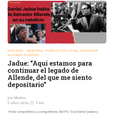
HISTORIA - MEMORIA
PUEBLOS EN LUCHA
SALVADOR
,
,
ALLENDE GOSSENS
Jadue: “Aquí estamos para
continuar el legado de
Allende, del que me siento
depositario”
por Medios
5 años atrás
3 min
“Hola compañeros y compañeras del PS. Soy Daniel Jadue y