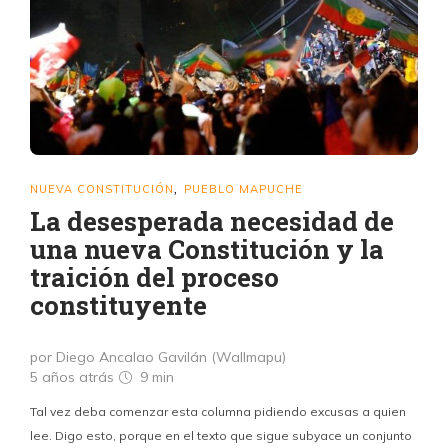
NUEVA CONSTITUCIÓN
PUEBLO MAPUCHE
,
La desesperada necesidad de
una nueva Constitución y la
traición del proceso
constituyente
por Diego Ancalao Gavilán (Wallmapu)
5 años atrás
9 min
Tal vez deba comenzar esta columna pidiendo excusas a quien
lee. Digo esto, porque en el texto que sigue subyace un conjunto