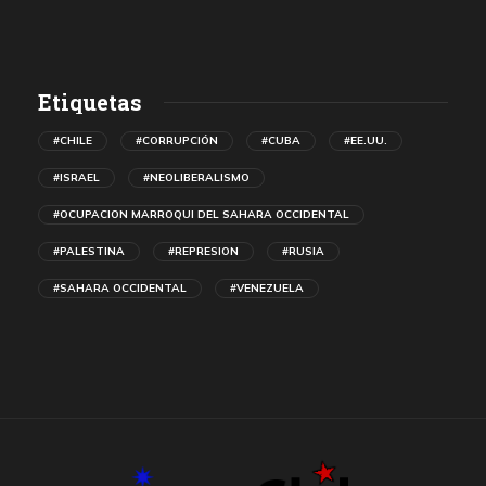
Etiquetas
#CHILE
#CORRUPCIÓN
#CUBA
#EE.UU.
#ISRAEL
#NEOLIBERALISMO
#OCUPACION MARROQUI DEL SAHARA OCCIDENTAL
#PALESTINA
#REPRESION
#RUSIA
#SAHARA OCCIDENTAL
#VENEZUELA