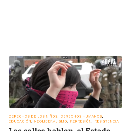
DERECHOS DE LOS NIÑOS
DERECHOS HUMANOS
,
,
EDUCACIÓN
NEOLIBERALISMO
REPRESIÓN
RESISTENCIA
,
,
,
Las calles hablan, el Estado