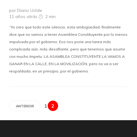
por Diario Uchile
11 años atrás
2 min
“Yo creo que todo este silencio, esta ambigüedad, finalmente
dice que no vamos a tener Asamblea Constituyente por lo menos
impulsada por el gobierno. Eso nos pone una tarea más
complicada aún, más desafiante, pero que tenemos que asumir
con mucho ímpetu: LA ASAMBLEA CONSTITUYENTE LA VAMOS A
GANAR EN LA CALLE, EN LA MOVILIZACIÓN, pero no va a ser
respaldada, en un principio, por el gobierno.
1
2
ANTERIOR