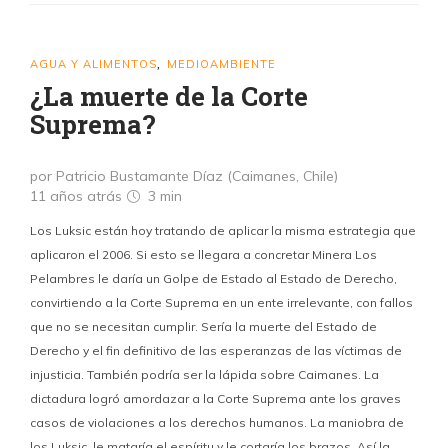
AGUA Y ALIMENTOS
MEDIOAMBIENTE
,
¿La muerte de la Corte
Suprema?
por Patricio Bustamante Díaz (Caimanes, Chile)
11 años atrás
3 min
Los Luksic están hoy tratando de aplicar la misma estrategia que
aplicaron el 2006. Si esto se llegara a concretar Minera Los
Pelambres le daría un Golpe de Estado al Estado de Derecho,
convirtiendo a la Corte Suprema en un ente irrelevante, con fallos
que no se necesitan cumplir. Sería la muerte del Estado de
Derecho y el fin definitivo de las esperanzas de las víctimas de
injusticia. También podría ser la lápida sobre Caimanes. La
dictadura logró amordazar a la Corte Suprema ante los graves
casos de violaciones a los derechos humanos. La maniobra de
los Luksic, le mataría el espíritu y le cortaría los brazos. Así la