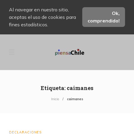
Al navegar en nuestro sitio,
Ok,
aceptas el uso de cookies para
comprendido!
fines estadísticos.
Etiqueta:
caimanes
Inicio
caimanes
DECLARACIONES