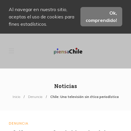
Al navegar en nuestro sitio,
Ok,
aceptas el uso de cookies para
comprendido!
fines estadísticos.
Noticias
Inicio
Denuncia
Chile: Una televisión sin ética periodística
DENUNCIA