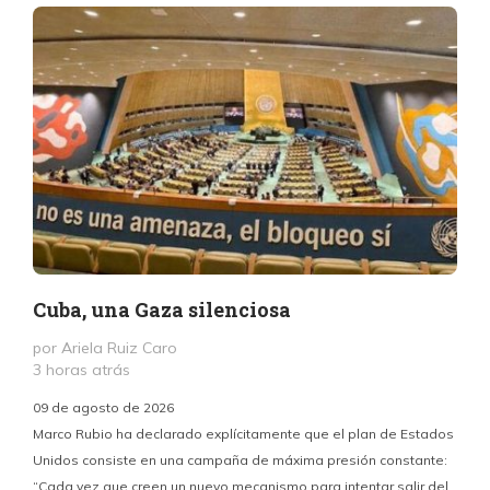
Cuba, una Gaza silenciosa
por Ariela Ruiz Caro
3 horas atrás
09 de agosto de 2026
Marco Rubio ha declarado explícitamente que el plan de Estados
Unidos consiste en una campaña de máxima presión constante:
“Cada vez que creen un nuevo mecanismo para intentar salir del
y