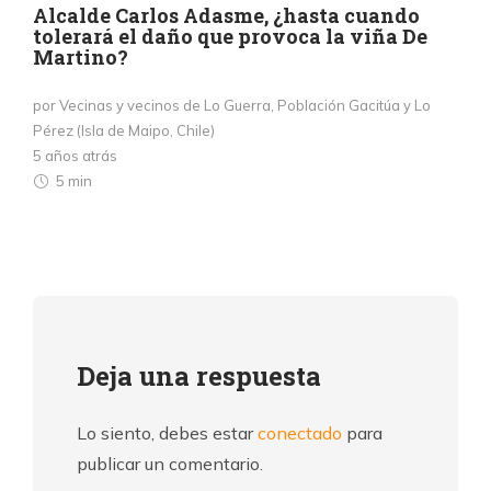
Alcalde Carlos Adasme, ¿hasta cuando
tolerará el daño que provoca la viña De
Martino?
por Vecinas y vecinos de Lo Guerra, Población Gacitúa y Lo
Pérez (Isla de Maipo, Chile)
5 años atrás
5 min
Deja una respuesta
Lo siento, debes estar
conectado
para
publicar un comentario.