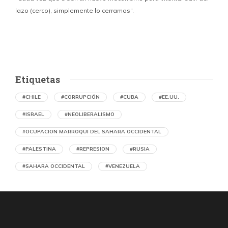
lazo (cerco), simplemente lo cerramos”.
E
f
Etiquetas
#CHILE
#CORRUPCIÓN
#CUBA
#EE.UU.
#ISRAEL
#NEOLIBERALISMO
#OCUPACION MARROQUI DEL SAHARA OCCIDENTAL
#PALESTINA
#REPRESION
#RUSIA
#SAHARA OCCIDENTAL
#VENEZUELA
Ejecución de niños palestinos con un solo
tiro
por Maud Effting y Willem Feenstra (Holanda)
2 días atrás