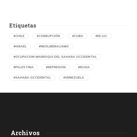
Etiquetas
#CHILE
#CORRUPCIÓN
#CUBA
#EE.UU.
#ISRAEL
#NEOLIBERALISMO
#OCUPACION MARROQUI DEL SAHARA OCCIDENTAL
#PALESTINA
#REPRESION
#RUSIA
#SAHARA OCCIDENTAL
#VENEZUELA
Ejecución de niños palestinos con un solo
tiro
por Maud Effting y Willem Feenstra (Holanda)
5 horas atrás
07 de agosto de 2026
Los médicos de Gaza observaron un patrón inquietante: niños
Archivos
con una única herida de bala en la cabeza o el pecho, un indicio