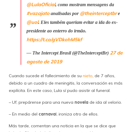
@LulaOficial
, como mostram mensagens da
#vazajato
@theinterceptbr
analisadas por
e
@uol
. Eles também queriam evitar a ida do ex-
presidente ao enterro do irmão.
https://t.co/gVDkohM5kf
27 de
— The Intercept Brasil (@TheInterceptBr)
agosto de 2019
Cuando sucede el fallecimiento de su
nieto
, de 7 años,
debido a un cuadro de meningitis, la conversación es más
explícita. En este caso, Lula sí pudo asistir al funeral.
– Uf, prepárense para una nueva
novela
de ida al velorio.
– En medio del
carnava
l, ironiza otro de ellos.
Más tarde, comentan una noticia en la que se dice que