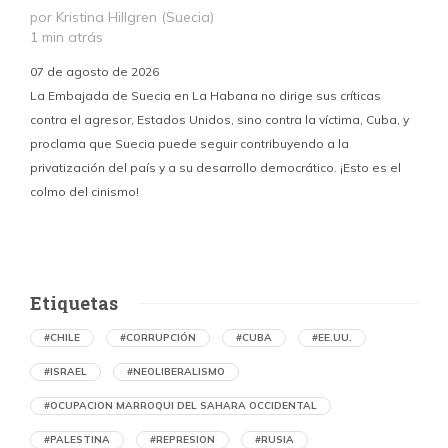
por Kristina Hillgren (Suecia)
1 min atrás
“
07 de agosto de 2026
¿
La Embajada de Suecia en La Habana no dirige sus críticas
contra el agresor, Estados Unidos, sino contra la víctima, Cuba, y
proclama que Suecia puede seguir contribuyendo a la
privatización del país y a su desarrollo democrático. ¡Esto es el
colmo del cinismo!
Etiquetas
#CHILE
#CORRUPCIÓN
#CUBA
#EE.UU.
#ISRAEL
#NEOLIBERALISMO
#OCUPACION MARROQUI DEL SAHARA OCCIDENTAL
#PALESTINA
#REPRESION
#RUSIA