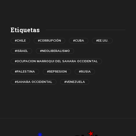
Etiquetas
#CHILE
#CORRUPCIÓN
#CUBA
#EE.UU.
#ISRAEL
#NEOLIBERALISMO
#OCUPACION MARROQUI DEL SAHARA OCCIDENTAL
#PALESTINA
#REPRESION
#RUSIA
#SAHARA OCCIDENTAL
#VENEZUELA