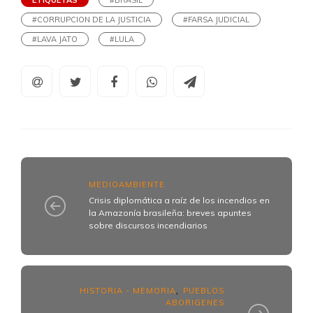
#CORRUPCION DE LA JUSTICIA
#FARSA JUDICIAL
#LAVA JATO
#LULA
MEDIOAMBIENTE
Crisis diplomática a raíz de los incendios en
la Amazonía brasileña: breves apuntes
sobre discursos incendiarios
HISTORIA - MEMORIA
PUEBLOS
,
ABORIGENES