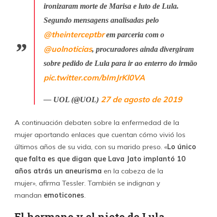
ironizaram morte de Marisa e luto de Lula.
Segundo mensagens analisadas pelo
@theinterceptbr
em parceria com o
@uolnoticias
, procuradores ainda divergiram
sobre pedido de Lula para ir ao enterro do irmão
pic.twitter.com/bImJrKl0VA
27 de agosto de 2019
— UOL (@UOL)
A continuación debaten sobre la enfermedad de la
mujer aportando enlaces que cuentan cómo vivió los
últimos años de su vida, con su marido preso. «
Lo único
que falta es que digan que Lava Jato implantó 10
años atrás un aneurisma
en la cabeza de la
mujer», afirma Tessler. También se indignan y
mandan
emoticones
.
El hermano y el nieto de Lula