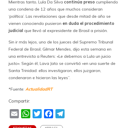
Mientras tanto, Lula Da Silva
continúa
preso
cumpliendo
una condena de 12 años que muchos consideran
‘política’. Las revelaciones que desde mitad de año se
vienen conociendo pusieron
en duda el procedimiento
judicial
que llevó al expresidente de Brasil a prisión.
Sin ir más lejos, uno de los jueces del Supremo Tribunal
Federal de Brasil, Gilmar Mendes, dijo esta semana en
una entrevista a Reuters: «Le debemos a Lula un juicio
justo». Según él, Lava Jato se convirtió «en una suerte de
Santa Trinidad: ellos investigaron, ellos juzgaron,
condenaron e hicieron las leyes”.
*Fuente:
ActualidadRT
Compartir:
Email
WhatsApp
Twitter
Facebook
Telegram
ETIQUETAS
#BRASIL