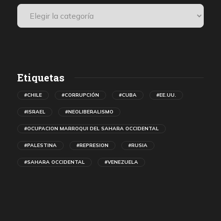
Etiquetas
#CHILE
#CORRUPCIÓN
#CUBA
#EE.UU.
#ISRAEL
#NEOLIBERALISMO
#OCUPACION MARROQUI DEL SAHARA OCCIDENTAL
#PALESTINA
#REPRESION
#RUSIA
#SAHARA OCCIDENTAL
#VENEZUELA