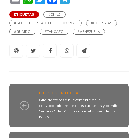
ETIQUETAS
#CHILE
#GOLPE DE ESTADO DEL 11.09.1973
#GOLPISTAS
#GUAIDO
#TANCAZO
#VENEZUELA
PUEBLOS EN LUCHA
Guaidó fracasa nuevamente en la
convocatoria frente a los cuarteles y admite
"errores" de cálculo sobre el apoyo de las
FANB