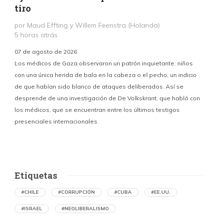
tiro
por Maud Effting y Willem Feenstra (Holanda)
5 horas atrás
07 de agosto de 2026
Los médicos de Gaza observaron un patrón inquietante: niños
con una única herida de bala en la cabeza o el pecho, un indicio
P
de que habían sido blanco de ataques deliberados. Así se
n
desprende de una investigación de De Volkskrant, que habló con
l
los médicos, que se encuentran entre los últimos testigos
c
presenciales internacionales.
d
Etiquetas
#CHILE
#CORRUPCIÓN
#CUBA
#EE.UU.
#ISRAEL
#NEOLIBERALISMO