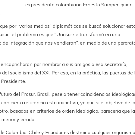
expresidente colombiano Ernesto Samper, quien
.
que por “varios medios” diplomáticos se buscó solucionar est
 juicio, el problema es que “Unasur se transformó en una
ño de integración que nos vendieron”, en medio de una perorat
encapricharon por nombrar a sus amigos a esa secretaría,
el socialismo del XXI. Por eso, en la práctica, las puertas de 
 Presidente.
uturo del Prosur. Brasil, pese a tener coincidencias ideológica
on cierta reticencia esta iniciativa, ya que si el objetivo de l
ro, basados en criterios de orden ideológico, parecería que la
 menor y errada.
de Colombia, Chile y Ecuador es destruir a cualquier organism