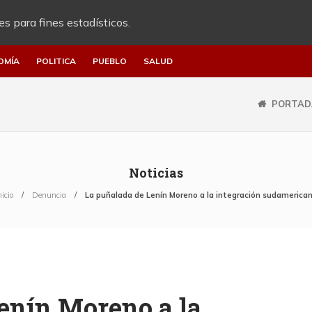
es para fines estadísticos.
OMÍA
POLITICA
PUEBLO
SALUD
PORTAD
Noticias
nicio
Denuncia
La puñalada de Lenín Moreno a la integración sudamerica
enín Moreno a la