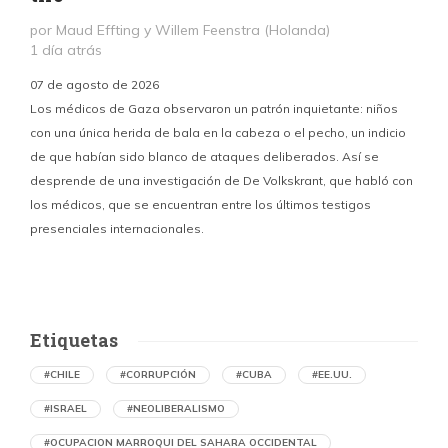
por Maud Effting y Willem Feenstra (Holanda)
1 día atrás
07 de agosto de 2026
Los médicos de Gaza observaron un patrón inquietante: niños
con una única herida de bala en la cabeza o el pecho, un indicio
P
de que habían sido blanco de ataques deliberados. Así se
n
desprende de una investigación de De Volkskrant, que habló con
l
los médicos, que se encuentran entre los últimos testigos
c
presenciales internacionales.
d
Etiquetas
#CHILE
#CORRUPCIÓN
#CUBA
#EE.UU.
#ISRAEL
#NEOLIBERALISMO
#OCUPACION MARROQUI DEL SAHARA OCCIDENTAL