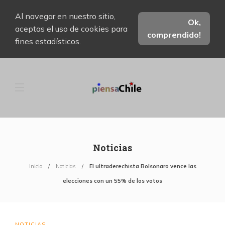
Al navegar en nuestro sitio,
Ok,
aceptas el uso de cookies para
comprendido!
fines estadísticos.
Noticias
Inicio
Noticias
El ultraderechista Bolsonaro vence las
elecciones con un 55% de los votos
NOTICIAS