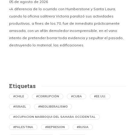
05 de agosto de 2026
«A diferencia de lo ocurrido con Humberstone y Santa Laura,
cuando la oficina salitrera Victoria paralizó sus actividades
productivas, a fines de los 70, fue de inmediato prácticamente
p
arrasada, con un afán demoledor incomprensible, en el vano
m
intento de pretender borrar toda evidencia y sepultar el pasado,
destruyendo lo material, las edificaciones.
u
d
Etiquetas
#CHILE
#CORRUPCIÓN
#CUBA
#EE.UU.
#ISRAEL
#NEOLIBERALISMO
#OCUPACION MARROQUI DEL SAHARA OCCIDENTAL
#PALESTINA
#REPRESION
#RUSIA