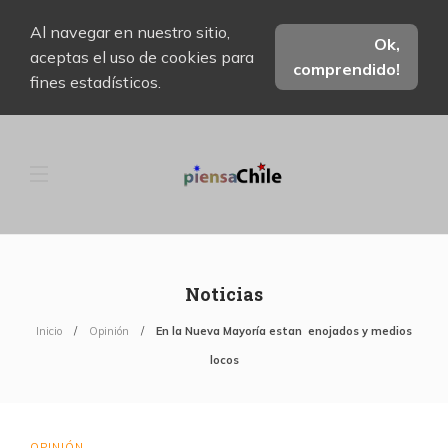
Al navegar en nuestro sitio,
Ok,
aceptas el uso de cookies para
comprendido!
fines estadísticos.
Noticias
Inicio
Opinión
En la Nueva Mayoría estan enojados y medios
locos
OPINIÓN