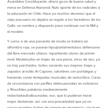
Asamblea Constituyente, ahora goza de buena salud y
mesa en Defensa Nacional. Nulo aporte de los radicales a
la educación en Chile. Hace ya muchos decenios que el
viejo pascuero no dejaba un regalo a los herederos de los
Gallo, un nombre y dispuesto para continuar con la NM y
el modelo.
Y como si de una pasarela de moda se tratara sin
alfombra roja, se pasean hijos/parlamentarios defensores
del libre mercado ufanos, repartiendo olores de primer
nivel. Modelos/las en trajes de una pieza, otros de dos, ya
no hay parchados, todos sacando sus mejores trajes y
zapatos al estilo Al Capone, calcetines con portaligas y
haciendo sonar lentejuelas musicales de autocrítica. Caras
de circunstancia con perfiles delincuenciales en noticieros
y filosofales palabras medianamente
redactadas/balbuceadas, eso, que lo pudieron hacer
mejor declaman, así, con esa precariedad que ya no
causa asombro tratan de romper en apariencia, con buen