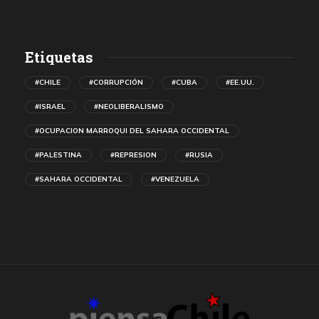
Etiquetas
#CHILE
#CORRUPCIÓN
#CUBA
#EE.UU.
#ISRAEL
#NEOLIBERALISMO
#OCUPACION MARROQUI DEL SAHARA OCCIDENTAL
#PALESTINA
#REPRESION
#RUSIA
#SAHARA OCCIDENTAL
#VENEZUELA