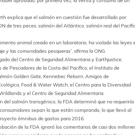
haber aprobado, por primera vez, la venta y consumo de un
th explica que el salmón en cuestión fue desarrollado por
N de tres peces: salmón del Atlántico, salmón real del Pacífi
limento animal creado en un laboratorio, ha violado las leyes 
aje y las comunidades pesqueras”, afirma la ONG.
gado del Centro de Seguridad Alimentaria y Earthjustice,
de Pescadores de la Costa del Pacífico, el Instituto de
 Salmón Golden Gate, Kennebec Reborn, Amigos de
cológica, Food & Water Watch, el Centro para la Diversidad
 Wildlands y el Centro de Seguridad Alimentaria.
n del salmón transgénico, la FDA determinó que no requeriría 
consumidores sepan lo que están comprando, lo que llevó al
 proyecto ómnibus de gastos para 2016.
robación de la FDA ignoró los comentarios de casi dos millone