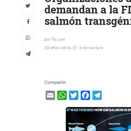
demandan a la F
salmón transgén
por fis.com
10 años atrás
3 min
lectura
Compartir:
Email
WhatsApp
Twitter
Faceboo
Teleg