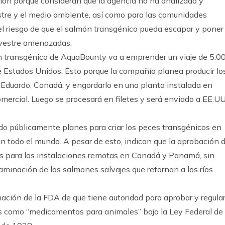
ión porque consideran que la agencia no ha analizado y
estre y el medio ambiente, así como para las comunidades
l riesgo de que el salmón transgénico pueda escapar y poner
lvestre amenazadas.
 transgénico de AquaBounty va a emprender un viaje de 5.0
de Estados Unidos. Esto porque la compañía planea producir lo
e Eduardo, Canadá, y engordarlo en una planta instalada en
rcial. Luego se procesará en filetes y será enviado a EE.UU
do públicamente planes para criar los peces transgénicos en
n todo el mundo. A pesar de esto, indican que la aprobación 
es para las instalaciones remotas en Canadá y Panamá, sin
taminación de los salmones salvajes que retornan a los ríos
ación de la FDA de que tiene autoridad para aprobar y regula
 como “medicamentos para animales” bajo la Ley Federal de