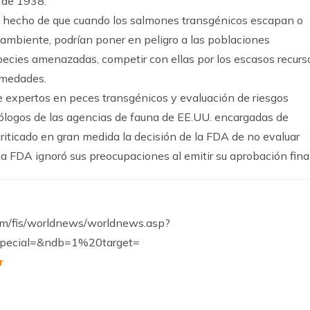
 de 1938.
l hecho de que cuando los salmones transgénicos escapan o
ambiente, podrían poner en peligro a las poblaciones
pecies amenazadas, competir con ellas por los escasos recurs
ermedades.
ue expertos en peces transgénicos y evaluación de riesgos
iólogos de las agencias de fauna de EE.UU. encargadas de
criticado en gran medida la decisión de la FDA de no evaluar
a FDA ignoró sus preocupaciones al emitir su aprobación final
s.com/fis/worldnews/worldnews.asp?
pecial=&ndb=1%20target=
r