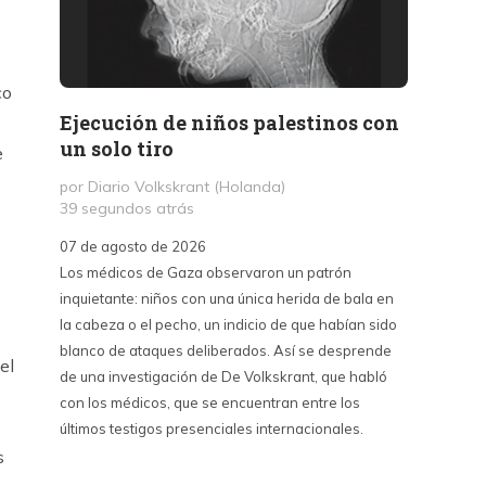
co
Ejecución de niños palestinos con
Peter
un solo tiro
reuni
e
mant
por Diario Volkskrant (Holanda)
39 segundos atrás
por Fél
10 hor
07 de agosto de 2026
Los médicos de Gaza observaron un patrón
07 de a
inquietante: niños con una única herida de bala en
Peter T
la cabeza o el pecho, un indicio de que habían sido
confere
blanco de ataques deliberados. Así se desprende
Chile. S
el
de una investigación de De Volkskrant, que habló
del nue
con los médicos, que se encuentran entre los
combina 
últimos testigos presenciales internacionales.
datos, 
estraté
s