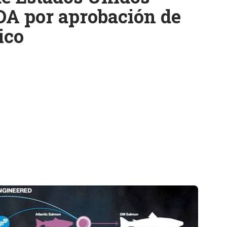
DA por aprobación de
ico
k
ram