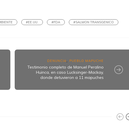
k
ram
MBIENTE
#EE.UU.
#FDA
#SALMON TRANSGENICO
DENUNCIA
PUEBLO MAPUCHE
,
Testimonio completo de Manuel Peralino
l
Huinca, en caso Lucksinger-Mackay,
donde detuvieron a 11 mapuches