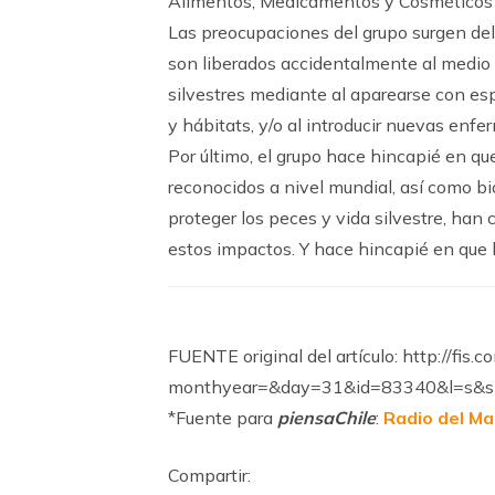
Alimentos, Medicamentos y Cosméticos
Las preocupaciones del grupo surgen de
son liberados accidentalmente al medio 
silvestres mediante al aparearse con es
y hábitats, y/o al introducir nuevas enf
Por último, el grupo hace hincapié en q
reconocidos a nivel mundial, así como b
proteger los peces y vida silvestre, han 
estos impactos. Y hace hincapié en que l
FUENTE original del artículo: http://fi
monthyear=&day=31&id=83340&l=s&s
*Fuente para
piensaChile
:
Radio del Ma
Compartir: