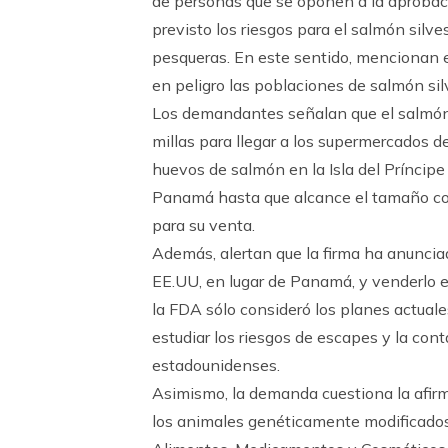
de personas que se oponen a la aprobac
previsto los riesgos para el salmón silv
pesqueras. En este sentido, mencionan e
en peligro las poblaciones de salmón si
Los demandantes señalan que el salmón
millas para llegar a los supermercados 
huevos de salmón en la Isla del Príncip
Panamá hasta que alcance el tamaño come
para su venta.
Además, alertan que la firma ha anuncia
EE.UU, en lugar de Panamá, y venderlo e
la FDA sólo consideró los planes actual
estudiar los riesgos de escapes y la con
estadounidenses.
Asimismo, la demanda cuestiona la afirm
los animales genéticamente modificados