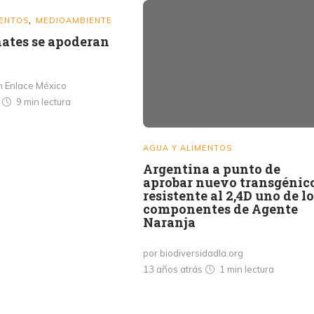
MENTOS
MEDIOAMBIENTE
,
ates se apoderan
n Enlace México
s
9 min
lectura
AGUA Y ALIMENTOS
Argentina a punto de
aprobar nuevo transgénic
resistente al 2,4D uno de l
componentes de Agente
Naranja
por biodiversidadla.org
13 años atrás
1 min
lectura