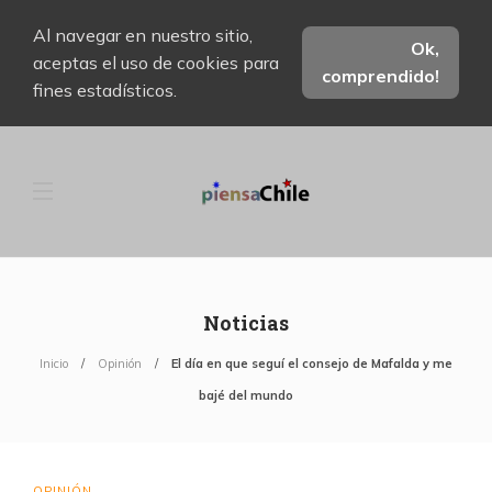
Al navegar en nuestro sitio,
Ok,
aceptas el uso de cookies para
comprendido!
fines estadísticos.
Noticias
Inicio
Opinión
El día en que seguí el consejo de Mafalda y me
bajé del mundo
OPINIÓN