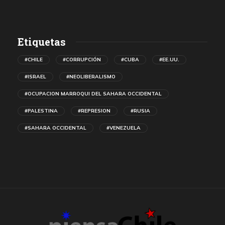
Etiquetas
#CHILE
#CORRUPCIÓN
#CUBA
#EE.UU.
#ISRAEL
#NEOLIBERALISMO
#OCUPACION MARROQUI DEL SAHARA OCCIDENTAL
#PALESTINA
#REPRESION
#RUSIA
#SAHARA OCCIDENTAL
#VENEZUELA