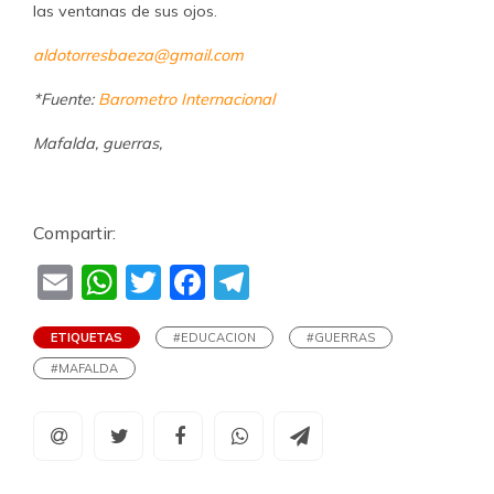
las ventanas de sus ojos.
aldotorresbaeza@gmail.com
*Fuente:
Barometro Internacional
Mafalda, guerras,
Compartir:
Email
WhatsApp
Twitter
Facebook
Telegram
ETIQUETAS
#EDUCACION
#GUERRAS
#MAFALDA