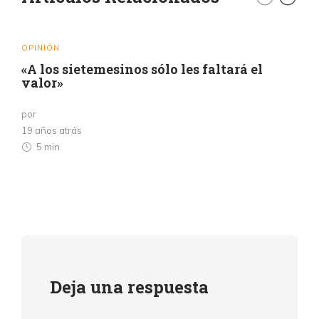
OPINIÓN
«A los sietemesinos sólo les faltará el
valor»
por
19 años atrás
5 min
Deja una respuesta