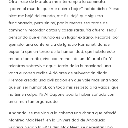
Otra frase de Mafalda me interrumpió la caminata:
“paren al mundo, que me quiero bajar”, había dicho. Y eso
hice: me bajé del mundo, me fui, dejé que siguiera
funcionando, pero sin mí, por lo menos esa tarde de
caminar y recordar datos y cosas raras. Ya afuera, seguí
pensando que el mundo es un lugar extraño. Recordé, por
ejemplo, una conferencia de Ignacio Ramonet, donde
exponía que un tercio de la humanidad, que habita este
mundo tan rarito, vive con menos de un dólar al día. Y
mientras sobrevive aquel tercio de la humanidad, una
vaca europea recibe 4 dólares de subvención diaria.
¡Hemos creado una civilización en que vale más una vaca
que un ser humano!, con todo mis respeto a la vacas, que
no tienen culpa. Ni Al Capone podría haber soñado con
un crimen tan organizado.
Andando, se me vino a la cabeza una charla que ofreció
Manfred Max Neef en la Universidad de Andalucía,
España. Según la FAO, dijo Max Neef, se necesitan US$