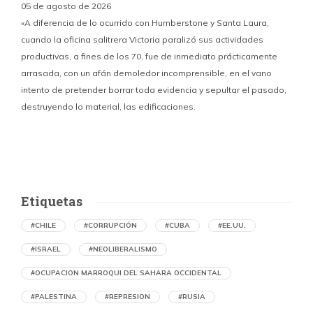
05 de agosto de 2026
«A diferencia de lo ocurrido con Humberstone y Santa Laura,
cuando la oficina salitrera Victoria paralizó sus actividades
productivas, a fines de los 70, fue de inmediato prácticamente
p
arrasada, con un afán demoledor incomprensible, en el vano
m
intento de pretender borrar toda evidencia y sepultar el pasado,
destruyendo lo material, las edificaciones.
u
d
Etiquetas
#CHILE
#CORRUPCIÓN
#CUBA
#EE.UU.
#ISRAEL
#NEOLIBERALISMO
#OCUPACION MARROQUI DEL SAHARA OCCIDENTAL
#PALESTINA
#REPRESION
#RUSIA