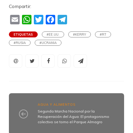
Compartir:
Email
WhatsApp
Twitter
Facebook
Telegram
ETIQUETAS
#EE.UU.
#KERRY
#RT
#RUSIA
#UCRANIA
AGUA Y ALIMENTOS
Segunda Marcha Nacional por la
Recuperación del Agua: El protagonismo
colectivo se tomo el Parque Almagro