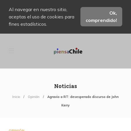
Al navegar en nuestro sitio,
Ok,
aceptas el uso de cookies para
comprendido!
fines estadísticos.
Noticias
Inicio
Opinión
Agravio a RT: desesperado discurso de John
Kerry
OPINIÓN