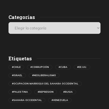
de autonomía para el Sáhara Occidental.
Categorías
Etiquetas
#CHILE
#CORRUPCIÓN
#CUBA
#EE.UU.
#ISRAEL
#NEOLIBERALISMO
#OCUPACION MARROQUI DEL SAHARA OCCIDENTAL
#PALESTINA
#REPRESION
#RUSIA
#SAHARA OCCIDENTAL
#VENEZUELA