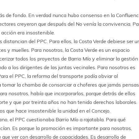
ás de fondo. En verdad nunca hubo consenso en la Confluenc
ectores creyeron que después del No venía la convivencia. Pa
 acción era insostenible.
 distancian del PPC. Para ellos, la Costa Verde debiese ser u
tes y muelles. Para nosotros, la Costa Verde es un espacio
cerizar todos los proyectos de Barrio Mío y eliminar la gestión
do a los dirigentes de las juntas vecinales. Para nosotros es
Para el PPC, la reforma del transporte podía obviar al
 a tomar la chamba de consorciar a choferes que jamás pensas
ra nosotros, había que incorporarlos, porque detrás de ellos
orte y que por treinta años no han tenido derechos laborales.
os que hace insostenible la unidad en el Concejo.
ano, el PPC cuestionaba Barrio Mío a rajatabla. Para qué
ecían. Es porque la promoción es importante para nosotros,
 que ver con desarrollo de capacidades. Es desarrollo de