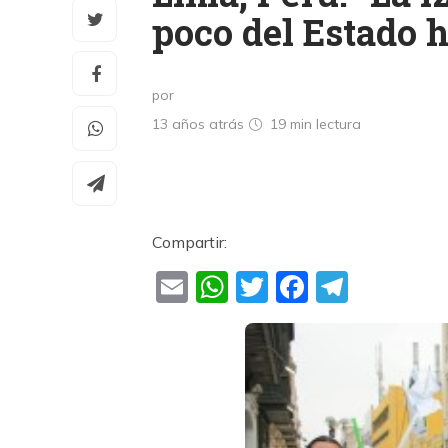
poco del Estado h
por
13 años atrás
19 min
lectura
Compartir:
Email
WhatsApp
Twitter
Faceboo
Teleg