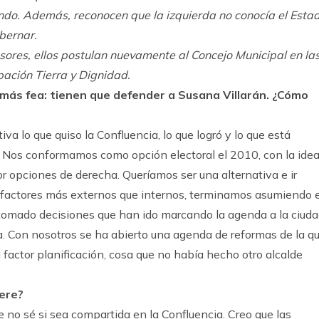
ando. Además, reconocen que la izquierda no conocía el Estad
bernar.
sores, ellos postulan nuevamente al Concejo Municipal en la
pación Tierra y Dignidad.
a más fea: tienen que defender a Susana Villarán. ¿Cómo
va lo que quiso la Confluencia, lo que logró y lo que está
 Nos conformamos como opción electoral el 2010, con la ide
 opciones de derecha. Queríamos ser una alternativa e ir
 factores más externos que internos, terminamos asumiendo e
tomado decisiones que han ido marcando la agenda a la ciuda
a. Con nosotros se ha abierto una agenda de reformas de la q
factor planificación, cosa que no había hecho otro alcalde
iere?
 no sé si sea compartida en la Confluencia. Creo que las