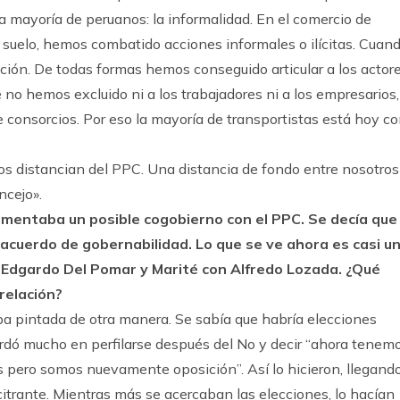
a mayoría de peruanos: la informalidad. En el comercio de
el suelo, hemos combatido acciones informales o ilícitas. Cuan
ación. De todas formas hemos conseguido articular a los actore
 no hemos excluido ni a los trabajadores ni a los empresarios,
e consorcios. Por eso la mayoría de transportistas está hoy c
os distancian del PPC. Una distancia de fondo entre nosotros
ncejo».
gumentaba un posible cogobierno con el PPC. Se decía que
 acuerdo de gobernabilidad. Lo que se ve ahora es casi u
n Edgardo Del Pomar y Marité con Alfredo Lozada. ¿Qué
relación?
a pintada de otra manera. Se sabía que habría elecciones
rdó mucho en perfilarse después del No y decir “ahora tenem
os pero somos nuevamente oposición”. Así lo hicieron, llegand
itrante. Mientras más se acercaban las elecciones, lo hacían