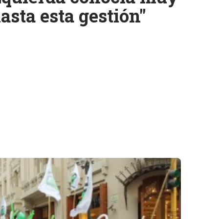
asta esta gestión"
k
ram