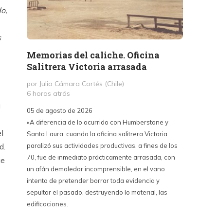
o,
s
Memorias del caliche. Oficina
Presi
Salitrera Victoria arrasada
expr
exigi
por Julio Cámara Cortés (Chile)
civil
6 horas atrás
a
por Pr
05 de agosto de 2026
1 día a
«A diferencia de lo ocurrido con Humberstone y
l
Santa Laura, cuando la oficina salitrera Victoria
03 de a
paralizó sus actividades productivas, a fines de los
“Vine p
d.
70, fue de inmediato prácticamente arrasada, con
con Cub
ue
un afán demoledor incomprensible, en el vano
un lanz
intento de pretender borrar toda evidencia y
alternat
sepultar el pasado, destruyendo lo material, las
Unidos,
edificaciones.
un diál
iguales