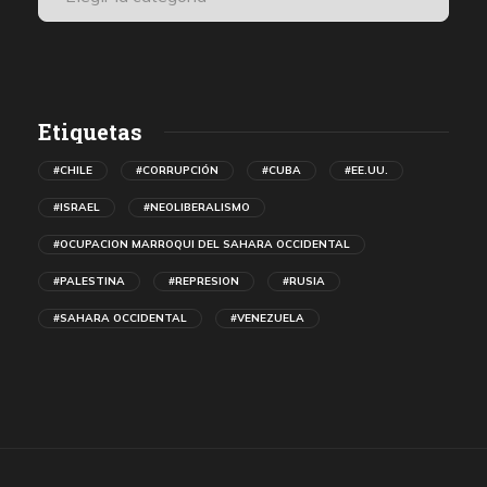
Etiquetas
#CHILE
#CORRUPCIÓN
#CUBA
#EE.UU.
#ISRAEL
#NEOLIBERALISMO
#OCUPACION MARROQUI DEL SAHARA OCCIDENTAL
#PALESTINA
#REPRESION
#RUSIA
#SAHARA OCCIDENTAL
#VENEZUELA