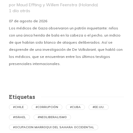
por Maud Effting y Willem Feenstra (Holanda)
1 día atrás
07 de agosto de 2026
Los médicos de Gaza observaron un patrón inquietante: niños
con una única herida de bala en la cabeza o el pecho, un indicio
P
de que habían sido blanco de ataques deliberados. Así se
n
desprende de una investigación de De Volkskrant, que habló con
l
los médicos, que se encuentran entre los últimos testigos
c
presenciales internacionales.
d
Etiquetas
#CHILE
#CORRUPCIÓN
#CUBA
#EE.UU.
#ISRAEL
#NEOLIBERALISMO
#OCUPACION MARROQUI DEL SAHARA OCCIDENTAL