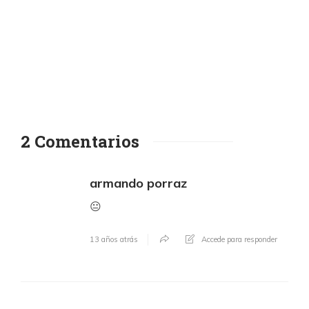
2 Comentarios
armando porraz
😐
13 años atrás
Accede para responder